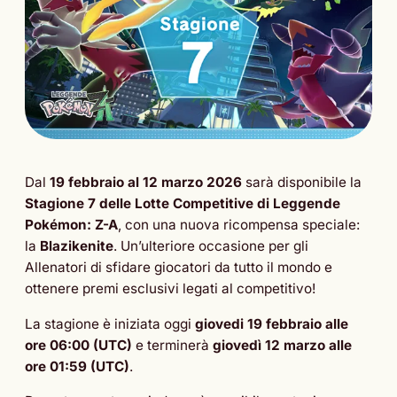
Dal
19 febbraio al 12 marzo 2026
sarà disponibile la
Stagione 7 delle Lotte Competitive di Leggende
Pokémon: Z-A
, con una nuova ricompensa speciale:
la
Blazikenite
. Un’ulteriore occasione per gli
Allenatori di sfidare giocatori da tutto il mondo e
ottenere premi esclusivi legati al competitivo!
La stagione è iniziata oggi
giovedi 19 febbraio alle
ore 06:00 (UTC)
e terminerà
giovedì 12 marzo alle
ore 01:59 (UTC)
.