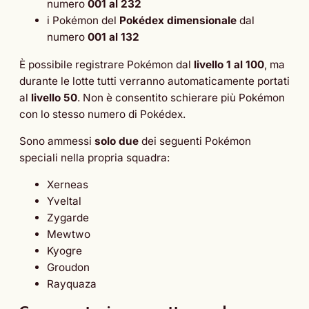
numero
001 al 232
i Pokémon del
Pokédex dimensionale
dal
numero
001 al 132
È possibile registrare Pokémon dal
livello 1 al 100
, ma
durante le lotte tutti verranno automaticamente portati
al
livello 50
. Non è consentito schierare più Pokémon
con lo stesso numero di Pokédex.
Sono ammessi
solo due
dei seguenti Pokémon
speciali nella propria squadra:
Xerneas
Yveltal
Zygarde
Mewtwo
Kyogre
Groudon
Rayquaza