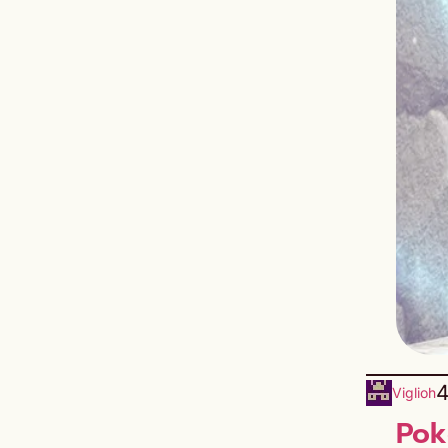
4
Viglioh
Pok