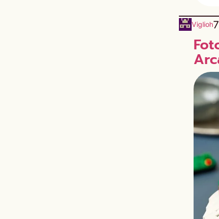
7
Viglioh
Fot
Arc