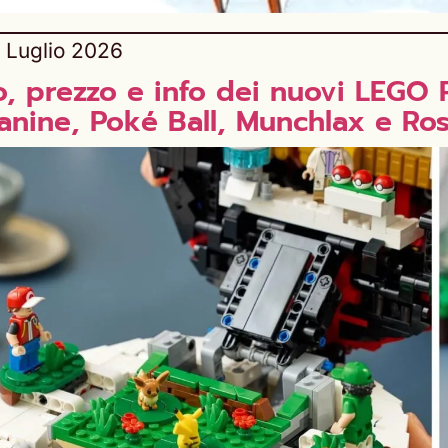
 Luglio 2026
o, prezzo e info dei nuovi LEGO
anine, Poké Ball, Munchlax e Ros