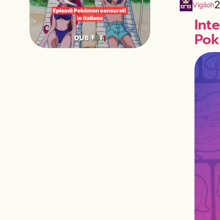
2
Viglioh
Int
Pok