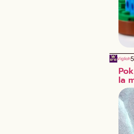
5
Viglioh
Pok
la 