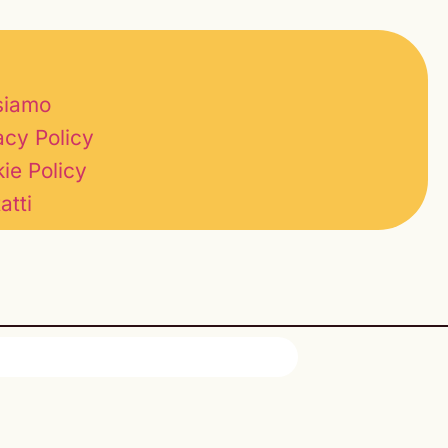
siamo
acy Policy
ie Policy
atti