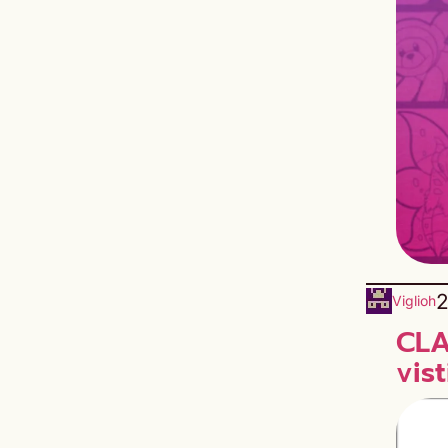
2
Viglioh
CLA
vis