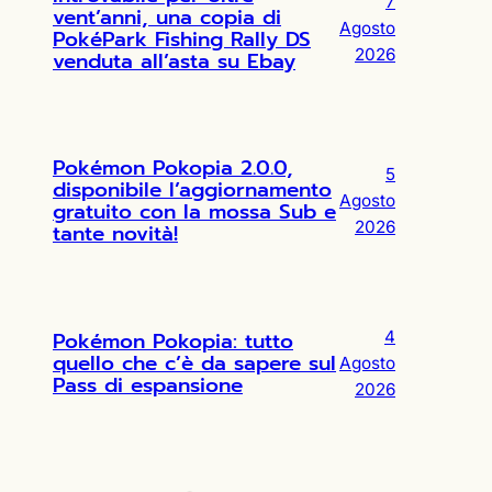
7
vent’anni, una copia di
Agosto
PokéPark Fishing Rally DS
2026
venduta all’asta su Ebay
Pokémon Pokopia 2.0.0,
5
disponibile l’aggiornamento
Agosto
gratuito con la mossa Sub e
2026
tante novità!
Pokémon Pokopia: tutto
4
quello che c’è da sapere sul
Agosto
Pass di espansione
2026