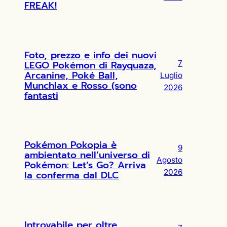
FREAK!
Foto, prezzo e info dei nuovi
LEGO Pokémon di Rayquaza,
7
Arcanine, Poké Ball,
Luglio
Munchlax e Rosso (sono
2026
fantasti
Pokémon Pokopia è
9
ambientato nell’universo di
Agosto
Pokémon: Let’s Go? Arriva
2026
la conferma dal DLC
Introvabile per oltre