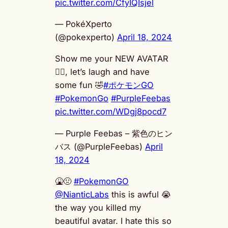
pic.twitter.com/CfyIQIsjel
— PokéXperto
(@pokexperto)
April 18, 2024
Show me your NEW AVATAR
👇🏻, let’s laugh and have
some fun 🤣
#ポケモンGO
#PokemonGo
#PurpleFeebas
pic.twitter.com/WDgj8pocd7
— Purple Feebas – 紫色のヒン
バス (@PurpleFeebas)
April
18, 2024
🤮🤢
#PokemonGO
@NianticLabs
this is awful 😭
the way you killed my
beautiful avatar. I hate this so