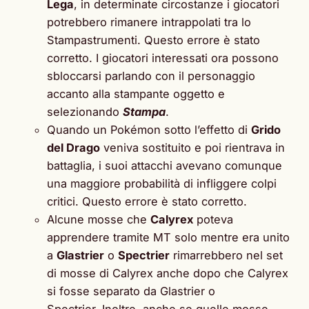
Lega
, in determinate circostanze i giocatori
potrebbero rimanere intrappolati tra lo
Stampastrumenti. Questo errore è stato
corretto. I giocatori interessati ora possono
sbloccarsi parlando con il personaggio
accanto alla stampante oggetto e
selezionando
Stampa
.
Quando un Pokémon sotto l’effetto di
Grido
del Drago
veniva sostituito e poi rientrava in
battaglia, i suoi attacchi avevano comunque
una maggiore probabilità di infliggere colpi
critici. Questo errore è stato corretto.
Alcune mosse che
Calyrex
poteva
apprendere tramite MT solo mentre era unito
a
Glastrier
o
Spectrier
rimarrebbero nel set
di mosse di Calyrex anche dopo che Calyrex
si fosse separato da Glastrier o
Spectrier. Inoltre, anche se quelle mosse