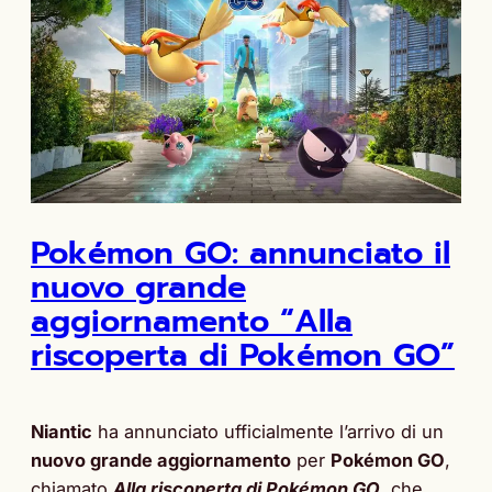
Pokémon GO: annunciato il
nuovo grande
aggiornamento “Alla
riscoperta di Pokémon GO”
Niantic
ha annunciato ufficialmente l’arrivo di un
nuovo grande aggiornamento
per
Pokémon GO
,
chiamato
Alla riscoperta di Pokémon GO
, che