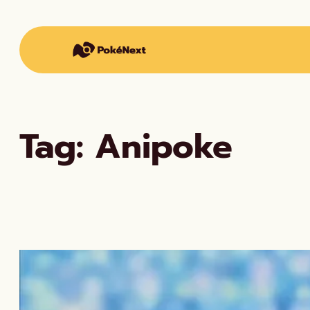
Vai
al
contenuto
Tag:
Anipoke