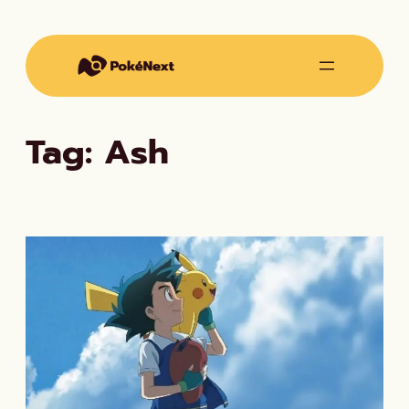
Vai
al
contenuto
Tag:
Ash