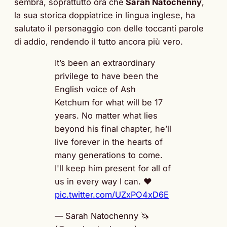
sembra, soprattutto ora che
Sarah Natochenny
,
la sua storica doppiatrice in lingua inglese, ha
salutato il personaggio con delle toccanti parole
di addio, rendendo il tutto ancora più vero.
It’s been an extraordinary
privilege to have been the
English voice of Ash
Ketchum for what will be 17
years. No matter what lies
beyond his final chapter, he’ll
live forever in the hearts of
many generations to come.
I'll keep him present for all of
us in every way I can. ❤️
pic.twitter.com/UZxPO4xD6E
— Sarah Natochenny 🦄