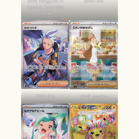
#242 Exeggutor di
#243 Lem
Alola-ex Teracristal
Astrale
#244 Aris
#245 Jasmine