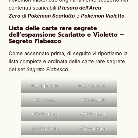
contenuti scaricabili
Il tesoro dell’Area
Zero
di
Pokémon Scarlatto
e
Pokémon Violetto
.
Lista delle carte rare segrete
dell’espansione Scarlatto e Violetto –
Segreto Fiabesco
Come accennato prima, di seguito vi riportiamo la
lista completa e ordinata delle carte rare segrete
del set
Segreto Fiabesco
:
#65 Tapu Bulu
#66 Houndoom
#67 Horsea
#68 Duskull
#69 Dusklops
#70 Dusknoir
#71 Cresselia
#72 Munkidori