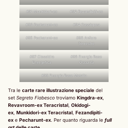
#91 Munkidori-ex
#92 Fezandipiti-ex
#93 Pecharunt-ex
#94 Cassiopea
#95 Pecharunt-ex
#96 Anfora
Terrestre
#97 Clessidra
#98 Energia Base
Energetica
Oscurità
#99 Energia Base Metallo
Tra le
carte rare illustrazione speciale
del
set
Segreto Fiabesco
troviamo
Kingdra-ex
,
Revavroom-ex Teracristal
,
Okidogi-
ex
,
Munkidori-ex Teracristal
,
Fezandipiti-
ex
e
Pecharunt-ex
. Per quanto riguarda le
full
art
delle carte