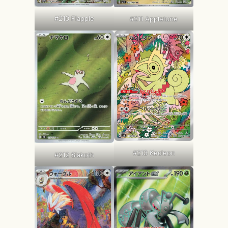
#210 Flapple
#211 Appletune
#213 Kecleon
#212 Slakoth