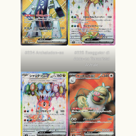
#224 Archaludon-ex
#225 Exeggutor di
Alola-ex Teracristal
Astrale