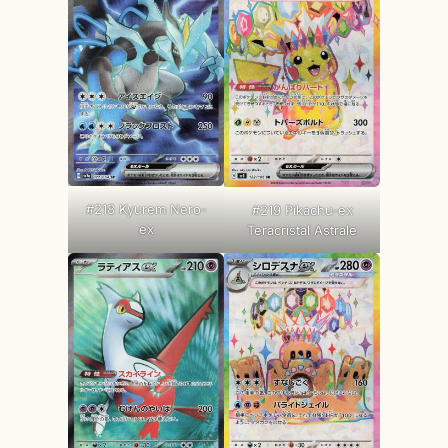
#218 Kyurem Nero-
#219 Pikachu-ex
ex
Teracristal Astrale