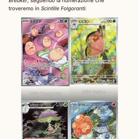
Breaker
, seguendo la numerazione che
troveremo in
Scintille Folgoranti
:
#193 Vivillon
#192 Exeggcute