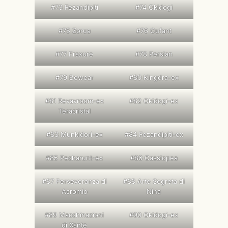
#73 Fezandipiti
#74 Okidogi
#75 Zorua
#76 Cufant
#77 Fraxure
#78 Persian
#79 Bewear
#80 Kingdra-ex
#81 Revavroom-ex
#82 Okidogi-ex
Teracristal
#83 Munkidori-ex
#84 Fezandipiti-ex
#85 Pecharunt-ex
#86 Cassiopea
#87 Perseveranza di
#88 Arte Segreta di
Acromio
Nina
#89 Macchinazioni
#90 Okidogi-ex
di Xante