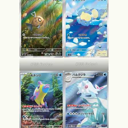
#199 Spheal
#198 Feebas