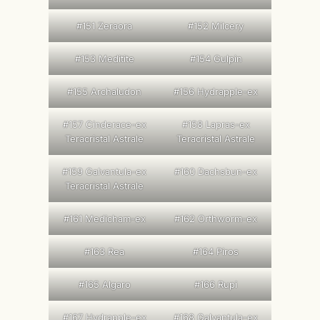
#151 Zeraora
#152 Milcery
#153 Meditite
#154 Gulpin
#155 Archaludon
#156 Hydrapple-ex
#157 Cinderace-ex
#158 Lapras-ex
Teracristal Astrale
Teracristal Astrale
#159 Galvantula-ex
#160 Dachsbun-ex
Teracristal Astrale
#161 Medicham-ex
#162 Orthworm-ex
#163 Rea
#164 Piros
#165 Algaro
#166 Rupi
#167 Hydrapple-ex
#168 Galvantula-ex