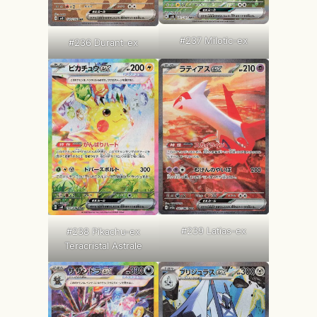
#237 Milotic-ex
#236 Durant-ex
#239 Latias-ex
#238 Pikachu-ex
Teracristal Astrale