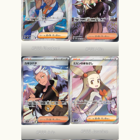
#230 Bluebert
#231 Lilia
#233 Jasmine
#232 Aris