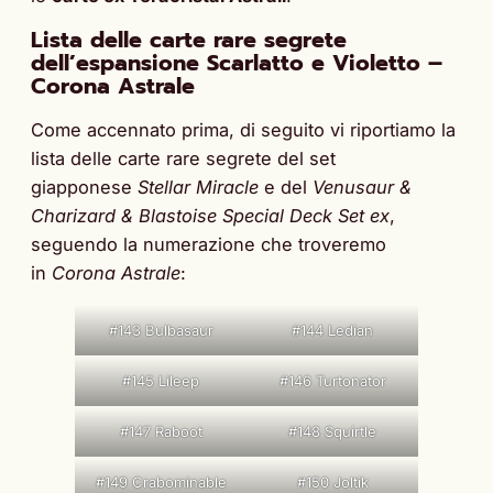
Lista delle carte rare segrete
dell’espansione Scarlatto e Violetto –
Corona Astrale
Come accennato prima, di seguito vi riportiamo la
lista delle carte rare segrete del set
giapponese
Stellar Miracle
e del
Venusaur &
Charizard & Blastoise Special Deck Set ex
,
seguendo la numerazione che troveremo
in
Corona Astrale
:
#143 Bulbasaur
#144 Ledian
#145 Lileep
#146 Turtonator
#147 Raboot
#148 Squirtle
#149 Crabominable
#150 Joltik