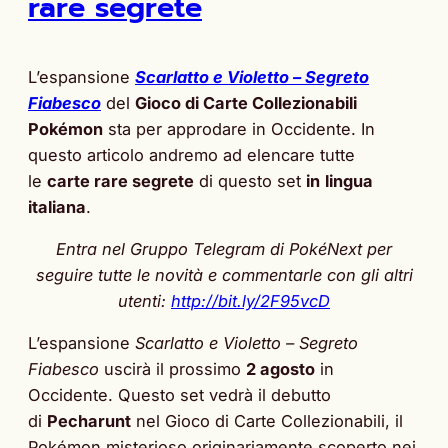
rare segrete
L’espansione
Scarlatto e Violetto – Segreto
Fiabesco
del
Gioco di Carte Collezionabili
Pokémon
sta per approdare in Occidente. In
questo articolo andremo ad elencare tutte
le
carte rare segrete
di questo set
in
lingua
italiana
.
Entra nel Gruppo Telegram di PokéNext per
seguire tutte le novità e commentarle con gli altri
utenti:
http://bit.ly/2F95vcD
L’espansione
Scarlatto e Violetto – Segreto
Fiabesco
uscirà il prossimo
2 agosto
in
Occidente. Questo set vedrà il debutto
di
Pecharunt
nel Gioco di Carte Collezionabili, il
Pokémon misterioso originariamente scoperto nei