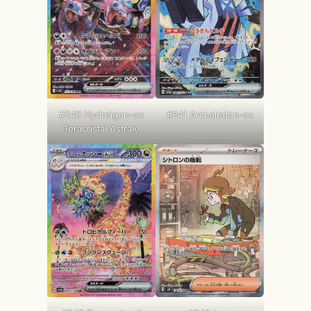
#240 Hydreigon-ex
#241 Archaludon-ex
Teracristal Astrale