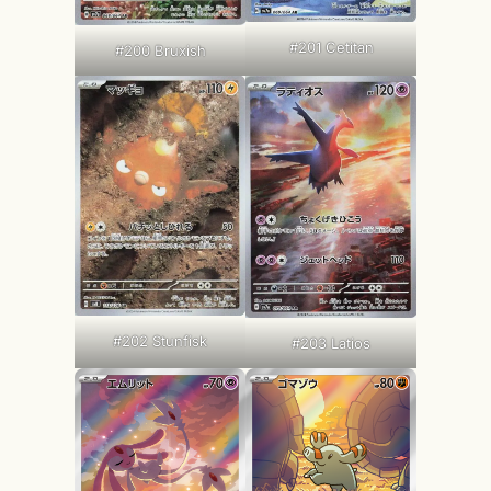
#201 Cetitan
#200 Bruxish
#202 Stunfisk
#203 Latios