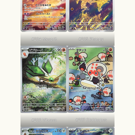
#204 Mesprit
#205 Phanpy
#207 Clobbopus
#206 Vibrava