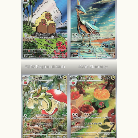
#209 Skarmory
#208 Dugtrio di Alola