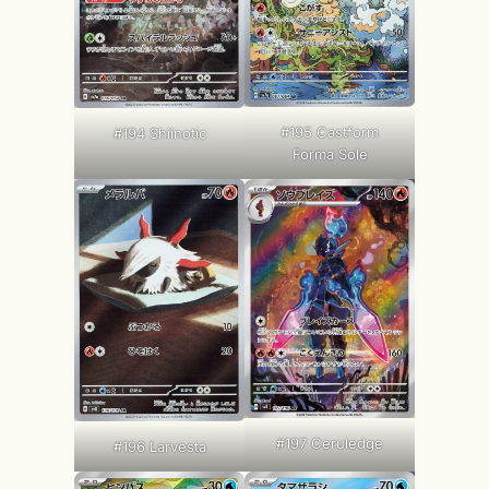
#195 Castform
#194 Shiinotic
Forma Sole
#197 Ceruledge
#196 Larvesta