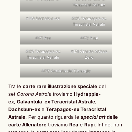
Teracristal Astrale
#169 Dachsbun-ex
#170 Terapagos-ex
Teracristal Astrale
#171 Rea
#172 Rupi
#173 Terapagos-ex
#174 Grande Abisso
Teracristal Astrale
Zero
#175 Amuleto del Coraggio
Tra le
carte rare illustrazione speciale
del
set
Corona Astrale
troviamo
Hydrapple-
ex
,
Galvantula-ex Teracristal Astrale
,
Dachsbun-ex
e
Terapagos-ex Teracristal
Astrale
. Per quanto riguarda le
special art
delle
carte Allenatore
troviamo
Rea
e
Rupi
. Infine, non