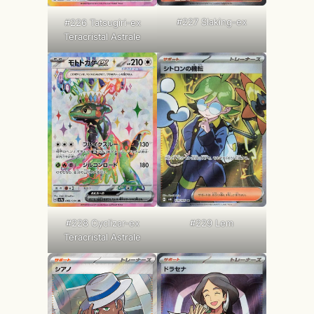
#227 Slaking-ex
#226 Tatsugiri-ex
Teracristal Astrale
#228 Cyclizar-ex
#229 Lem
Teracristal Astrale