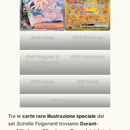
#247 Pikachu-ex
#246 Orthilla
Teracristal Astrale
#248 Exeggutor di
#249 Contrappeso
Alola-ex Teracristal
Astrale
#250 Gravity
#251 Barella
Mountain
Notturna
#252 Energia Jet
Tra le
carte rare illustrazione speciale
del
set
Scintille Folgoranti
troviamo
Durant-