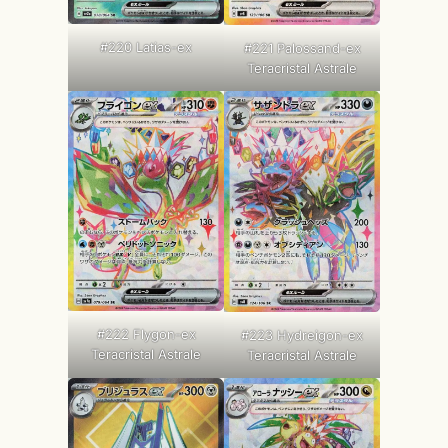
#220 Latias-ex
#221 Palossand-ex
Teracristal Astrale
#222 Flygon-ex
#223 Hydreigon-ex
Teracristal Astrale
Teracristal Astrale