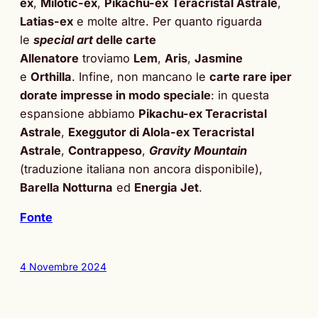
ex
,
Milotic-ex
,
Pikachu-ex
Teracristal Astrale
,
Latias-ex
e molte altre. Per quanto riguarda
le
special art
delle carte
Allenatore
troviamo
Lem
,
Aris
,
Jasmine
e
Orthilla
. Infine, non mancano le
carte rare iper
dorate impresse in modo speciale
: in questa
espansione abbiamo
Pikachu-ex Teracristal
Astrale
,
Exeggutor di Alola-ex Teracristal
Astrale
,
Contrappeso
,
Gravity Mountain
(traduzione italiana non ancora disponibile),
Barella Notturna
ed
Energia Jet
.
Fonte
4 Novembre 2024