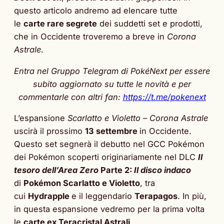
questo articolo andremo ad elencare tutte
le
carte rare segrete
dei suddetti set e prodotti,
che in Occidente troveremo a breve in
Corona
Astrale
.
Entra nel Gruppo Telegram di PokéNext per essere
subito aggiornato su tutte le novità e per
commentarle con altri fan:
https://t.me/pokenext
L’espansione
Scarlatto e Violetto – Corona Astrale
uscirà il prossimo
13 settembre
in Occidente.
Questo set segnerà il debutto nel GCC Pokémon
dei Pokémon scoperti originariamente nel DLC
Il
tesoro dell’Area Zero
Parte 2:
Il disco indaco
di
Pokémon Scarlatto e Violetto
, tra
cui
Hydrapple
e il leggendario
Terapagos
. In più,
in questa espansione vedremo per la prima volta
le
carte ex Teracristal Astrali
.