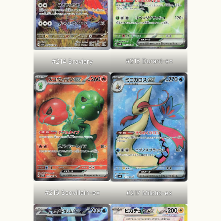
#215 Durant-ex
#214 Braviary
#216 Scovillain-ex
#217 Milotic-ex