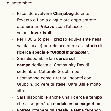
di settembre:
Facendo evolvere
Charjabug
durante
l’evento o fino a cinque ore dopo potrete
ottenere un
Vikavolt
con l’attacco
veloce
Invertivolt
;
Per 1,00 $ (o per il prezzo equivalente nella
valuta locale) potrete accedere alla
storia di
ricerca speciale
“
Grandi mandibole
“;
Sarà disponibile la
ricerca sul
campo
dedicata al Community Day di
settembre. Catturate Grubbin per
ricompense come ulteriori incontri con
Grubbin, polvere di stelle, Ultra Ball e molto
altro;
Sarà disponibile anche una
ricerca a tempo
che assegnerà un
modulo esca magnetico
;
Potrete ottenere gli
adesivi a tema
facendo