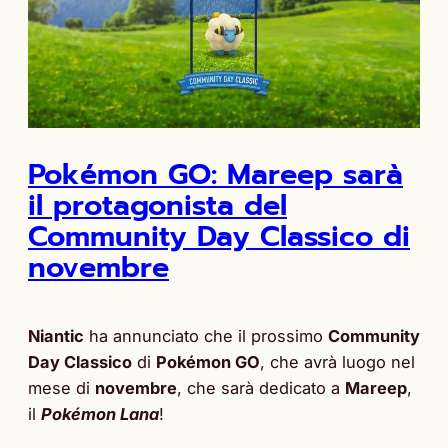
Pokémon GO: Mareep sarà
il protagonista del
Community Day Classico di
novembre
Niantic
ha annunciato che il prossimo
Community
Day Classico
di
Pokémon GO
, che avrà luogo nel
mese di
novembre
, che sarà dedicato a
Mareep
,
il
Pokémon Lana
!