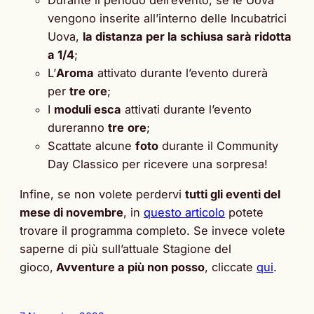
Durante il periodo dell’evento, se le Uova
vengono inserite all’interno delle Incubatrici
Uova,
la distanza per la schiusa sarà ridotta
a 1/4
;
L’
Aroma
attivato durante l’evento durerà
per
tre ore
;
I
moduli esca
attivati durante l’evento
dureranno
tre
ore
;
Scattate alcune
foto
durante il Community
Day Classico per ricevere una sorpresa!
Infine, se non volete perdervi
tutti gli eventi del
mese di novembre
, in
questo articolo
potete
trovare il programma completo. Se invece volete
saperne di più sull’attuale Stagione del
gioco,
Avventure a più non posso
, cliccate
qui
.