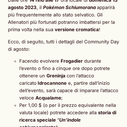
Dalle ore
14 fino alle 17
ora locale di
domenica 13
agosto 2023
, il
Pokémon Schiumorana
apparirà
più frequentemente allo stato selvatico. Gli
Allenatori più fortunati potranno imbattersi per la
prima volta nella sua
versione cromatica
!
Ecco, di seguito, tutti i dettagli del Community Day
di agosto:
Facendo evolvere
Frogadier
durante
l’evento o fino a cinque ore dopo potrete
ottenere un
Greninja
con l’attacco
caricato
Idrocannone
e, partire dall’inizio
dell’evento, sarà capace di imparare l’attacco
veloce
Acqualame
;
Per 1,00 $ (o per il prezzo equivalente nella
valuta locale) potrete accedere alla
storia di
ricerca speciale
“
Un’indole