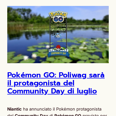
Pokémon GO: Poliwag sarà
il protagonista del
Community Day di luglio
Niantic
ha annunciato il Pokémon protagonista
del
Community
Day
di
Pokémon GO
previsto per