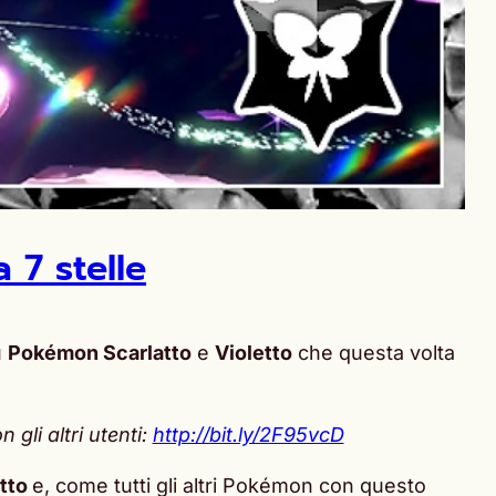
 7 stelle
u
Pokémon Scarlatto
e
Violetto
che questa volta
gli altri utenti:
http://bit.ly/2F95vcD
etto
e, come tutti gli altri Pokémon con questo