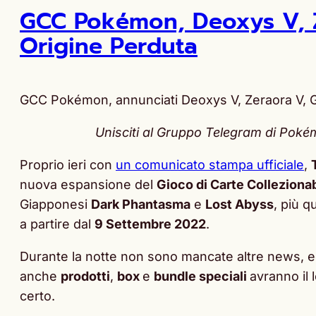
GCC Pokémon, Deoxys V, Ze
Origine Perduta
GCC Pokémon, annunciati Deoxys V, Zeraora V, Gi
Unisciti al Gruppo Telegram di Pokémo
Proprio ieri con
un comunicato stampa ufficiale
,
nuova espansione del
Gioco di Carte Colleziona
Giapponesi
Dark Phantasma
e
Lost Abyss
, più q
a partire dal
9 Settembre 2022
.
Durante la notte non sono mancate altre news, ed 
anche
prodotti
,
box
e
bundle speciali
avranno il
certo.