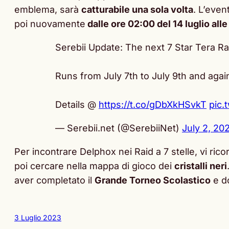
emblema, sarà
catturabile una sola volta
. L’even
poi nuovamente
dalle ore 02:00 del 14 luglio alle
Serebii Update: The next 7 Star Tera Ra
Runs from July 7th to July 9th and agai
Details @
https://t.co/gDbXkHSvkT
pic.
— Serebii.net (@SerebiiNet)
July 2, 20
Per incontrare Delphox nei Raid a 7 stelle, vi ri
poi cercare nella mappa di gioco dei
cristalli neri
aver completato il
Grande Torneo Scolastico
e d
3 Luglio 2023