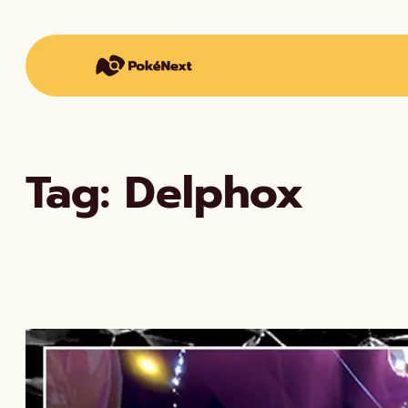
Vai
al
contenuto
Tag:
Delphox