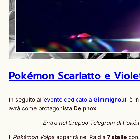
Pokémon Scarlatto e Violet
In seguito all’
evento dedicato a
Gimmighoul
, è i
avrà come protagonista
Delphox
!
Entra nel Gruppo Telegram di Pokémon
Il
Pokémon Volpe
apparirà nei Raid a
7 stelle
con 