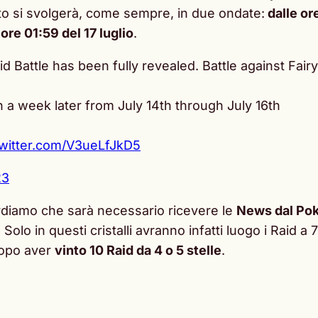
to si svolgerà, come sempre, in due ondate:
dalle ore
 ore 01:59 del 17 luglio
.
id Battle has been fully revealed. Battle against Fai
n a week later from July 14th through July 16th
twitter.com/V3ueLfJkD5
23
cordiamo che sarà necessario ricevere le
News dal Pok
. Solo in questi cristalli avranno infatti luogo i Raid
opo aver
vinto 10 Raid da 4 o 5 stelle
.