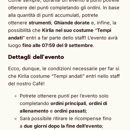
Come sempre, durante un evento a punti potrete
ottenere dei punti completando gli ordini. In base
alla quantità di punti accumulati, potrete
ottenere
strumenti
,
Ghiande dorate
e, infine, la
possibilità che
Kirlia
nel suo costume
“
Tempi
andati
” entri a far parte dello staff! L’evento avrà
luogo
fino alle 07:59 del 9 settembre
.
Dettagli dell’evento
Ecco, dunque, le condizioni necessarie per far sì
che Kirlia costume “Tempi andati” entri nello staff
del nostro Café!
Potrete ottenere punti per l’evento solo
completando
ordini principali
,
ordini di
allenamento
e
ordini
passati
;
Sarà possibile ritirare le ricompense fino
a
due
giorni dopo la fine dell’evento
;