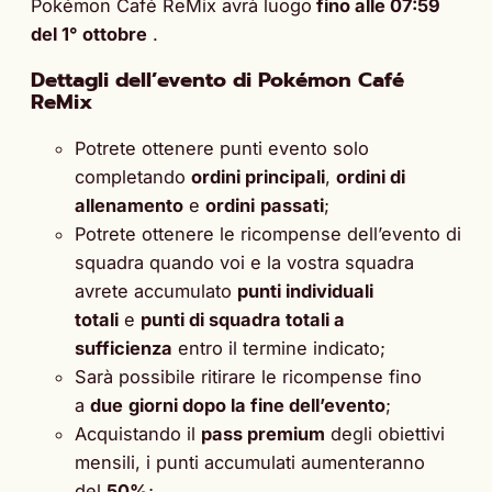
Pokémon Café ReMix avrà luogo
fino alle 07:59
del 1° ottobre
.
Dettagli dell’evento di Pokémon Café
ReMix
Potrete ottenere punti evento solo
completando
ordini principali
,
ordini di
allenamento
e
ordini
passati
;
Potrete ottenere le ricompense dell’evento di
squadra quando voi e la vostra squadra
avrete accumulato
punti individuali
totali
e
punti di squadra totali a
sufficienza
entro il termine indicato;
Sarà possibile ritirare le ricompense fino
a
due
giorni dopo la fine dell’evento
;
Acquistando il
pass premium
degli obiettivi
mensili, i punti accumulati aumenteranno
del
50%
;