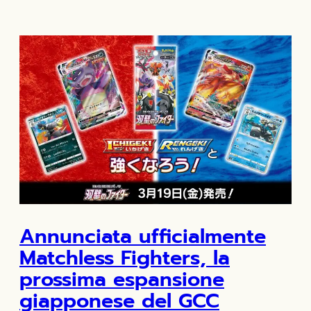
Annunciata ufficialmente
Matchless Fighters, la
prossima espansione
giapponese del GCC