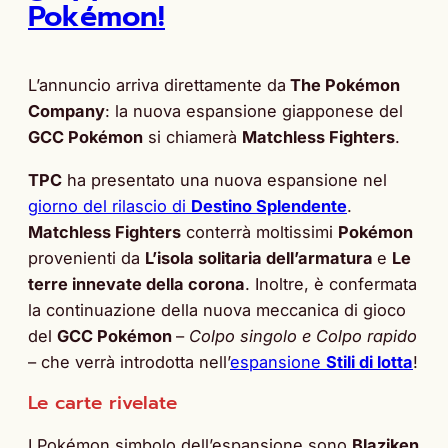
Pokémon!
L’annuncio arriva direttamente da
The Pokémon
Company
: la nuova espansione giapponese del
GCC Pokémon
si chiamerà
Matchless Fighters
.
TPC
ha presentato una nuova espansione nel
giorno del rilascio di
Destino Splendente
.
Matchless Fighters
conterrà moltissimi
Pokémon
provenienti da
L’isola solitaria dell’armatura
e
Le
terre innevate della corona
. Inoltre, è confermata
la continuazione della nuova meccanica di gioco
del
GCC Pokémon
–
Colpo singolo e Colpo rapido
– che verrà introdotta nell’
espansione
Stili di lotta
!
Le carte rivelate
I Pokémon simbolo dell’espansione sono
Blaziken