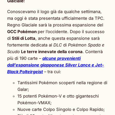
Glaciale
!
Conoscevamo il logo già da qualche settimana,
ma oggi è stata presentata ufficialmente da TPC.
Regno Glaciale sarà la prossima espansione del
GCC Pokémon
per l’occidente. Dopo il successo
di
Stili di Lotta
, anche questa espansione sarà
fortemente dedicata al
DLC
di
Pokémon Spada e
Scudo
Le terre innevate della corona
. Conterrà
più di 190 carte –
alcune provenienti
dall’espansione giapponese Silver Lance e Jet-
Black Polteirgeist
– tra cui:
Tantissimi Pokémon scoperti nella regione di
Galar;
15 potenti Pokémon-V e otto giganteschi
Pokémon-VMAX;
Nuove carte Colpo Singolo e Colpo Rapido;