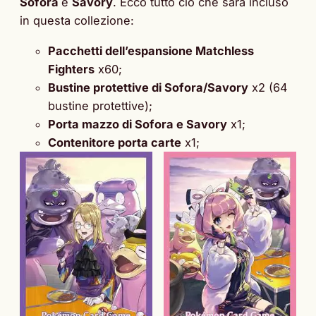
Sofora
e
Savory
. Ecco tutto ciò che sarà incluso
in questa collezione:
Pacchetti dell’espansione Matchless
Fighters
x60;
Bustine protettive di Sofora/Savory
x2 (64
bustine protettive);
Porta mazzo di Sofora e Savory
x1;
Contenitore porta carte
x1;