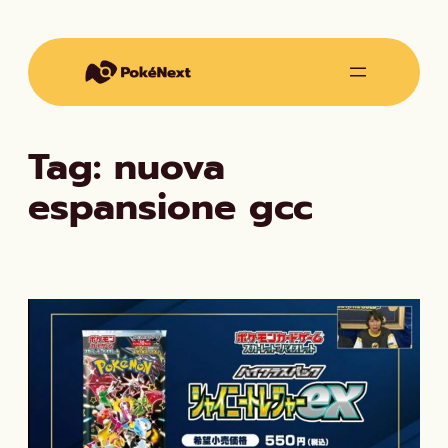
Vai
al
contenuto
Tag:
nuova
espansione gcc