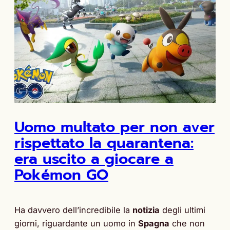
Uomo multato per non aver
rispettato la quarantena:
era uscito a giocare a
Pokémon GO
Ha davvero dell’incredibile la
notizia
degli ultimi
giorni, riguardante un uomo in
Spagna
che non