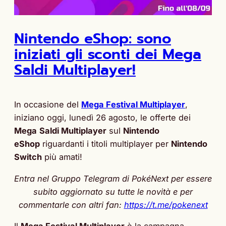
Nintendo eShop: sono
iniziati gli sconti dei Mega
Saldi Multiplayer!
In occasione del
Mega Festival Multiplayer
,
iniziano oggi, lunedì 26 agosto, le offerte dei
Mega
Saldi Multiplayer
sul
Nintendo
eShop
riguardanti i titoli multiplayer per
Nintendo
Switch
più amati!
Entra nel Gruppo Telegram di PokéNext per essere
subito aggiornato su tutte le novità e per
commentarle con altri fan:
https://t.me/pokenext
Il
Mega Festival Multiplayer
è la campagna