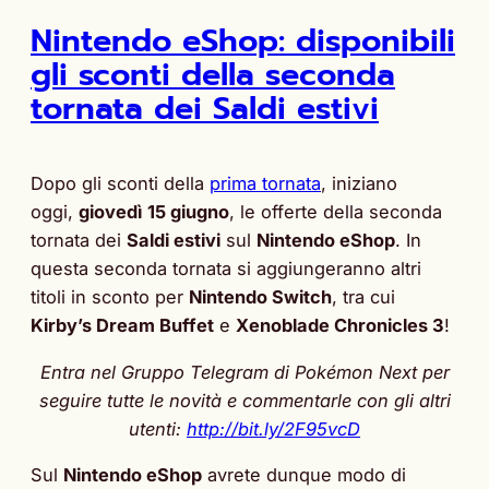
Nintendo eShop: disponibili
gli sconti della seconda
tornata dei Saldi estivi
Dopo gli sconti della
prima tornata
, iniziano
oggi,
giovedì
15 giugno
, le offerte della seconda
tornata dei
Saldi estivi
sul
Nintendo eShop
. In
questa seconda tornata si aggiungeranno altri
titoli in sconto per
Nintendo Switch
, tra cui
Kirby’s Dream Buffet
e
Xenoblade Chronicles 3
!
Entra nel Gruppo Telegram di Pokémon Next per
seguire tutte le novità e commentarle con gli altri
utenti:
http://bit.ly/2F95vcD
Sul
Nintendo eShop
avrete dunque modo di