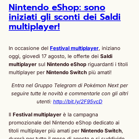
Nintendo eShop: sono
iniziati gli sconti dei Saldi
multiplayer!
In occasione del
Festival multiplayer
, iniziano
oggi, giovedì 17 agosto, le offerte dei
Saldi
multiplayer
sul
Nintendo eShop
riguardanti i titoli
multiplayer per
Nintendo Switch
più amati!
Entra nel Gruppo Telegram di Pokémon Next per
seguire tutte le novità e commentarle con gli altri
utenti:
http://bit.ly/2F95vcD
Il
Festival multiplayer
è la campagna
promozionale del Nintendo eShop dedicato ai
titoli multiplayer più amati per
Nintendo Switch
,
durerà per tutto il mese di agosto e si suddivide