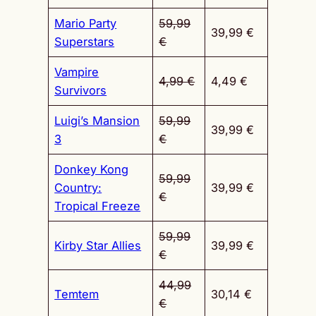
Mario Party
59,99
39,99 €
Superstars
€
Vampire
4,99 €
4,49 €
Survivors
Luigi’s Mansion
59,99
39,99 €
3
€
Donkey Kong
59,99
Country:
39,99 €
€
Tropical Freeze
59,99
Kirby Star Allies
39,99 €
€
44,99
Temtem
30,14 €
€