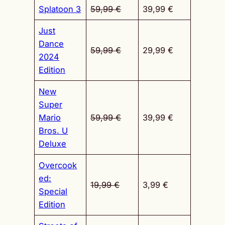
Splatoon 3
59,99 €
39,99 €
Just
Dance
59,99 €
29,99 €
2024
Edition
New
Super
Mario
59,99 €
39,99 €
Bros. U
Deluxe
Overcook
ed:
19,99 €
3,99 €
Special
Edition