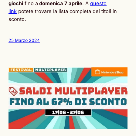
giochi
fino a
domenica 7 aprile
. A
questo
link
potete trovare la lista completa dei titoli in
sconto.
25 Marzo 2024