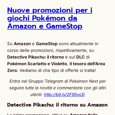
Nuove promozioni per i
giochi Pokémon da
Amazon e GameStop
Su
Amazon
e
GameStop
sono attualmente in
corso delle promozioni, rispettivamente, su
Detective Pikachu: il ritorno
e sul
DLC
di
Pokémon Scarlatto e Violetto
,
Il tesoro dell’Area
Zero
. Vediamo di che tipo di offerte si tratta!
Entra nel Gruppo Telegram di Pokémon Next per
seguire tutte le novità e commentarle con gli altri
utenti:
http://bit.ly/2F95vcD
Detective Pikachu: il ritorno su Amazon