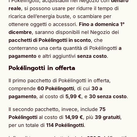
I Pokélingotti, acquistabili nel Negozio con
denaro
reale
, si possono usare per ridurre il tempo di
ricarica dell’energia buste, o scambiare per
ottenere oggetti o accessori.
Fino a domenica 1°
dicembre
, saranno disponibili nel Negozio dei
pacchetti di Pokélingotti in sconto
, che
conterranno una certa quantità di Pokélingotti
a
pagamento
e altri aggiuntivi
senza costo
.
Pokélingotti in offerta
Il primo pacchetto di Pokélingotti in offerta,
comprende
60 Pokélingotti
, di cui
30 a
pagamento
, al costo di
5,99 €
, e
30 senza costo
.
Il secondo pacchetto, invece, include
75
Pokélingotti
al costo di
14,99 €
, più
39 gratuiti
,
per un totale di
114 Pokélingotti
.