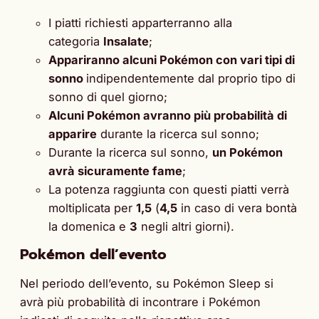
I piatti richiesti apparterranno alla
categoria
Insalate
;
Appariranno alcuni Pokémon con vari tipi di
sonno
indipendentemente dal proprio tipo di
sonno di quel giorno;
Alcuni Pokémon avranno più probabilità di
apparire
durante la ricerca sul sonno;
Durante la ricerca sul sonno,
un Pokémon
avrà sicuramente fame
;
La potenza raggiunta con questi piatti verrà
moltiplicata per
1,5
(
4,5
in caso di vera bontà
la domenica e
3
negli altri giorni).
Pokémon dell’evento
Nel periodo dell’evento, su Pokémon Sleep si
avrà più probabilità di incontrare i Pokémon