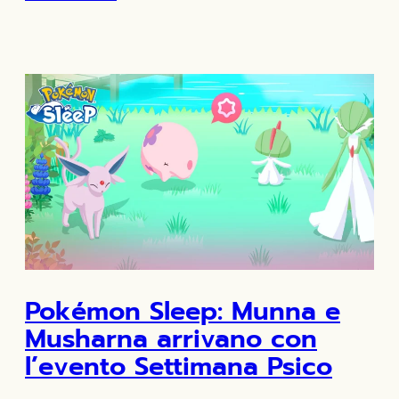
Pokémon Sleep: Munna e
Musharna arrivano con
l’evento Settimana Psico