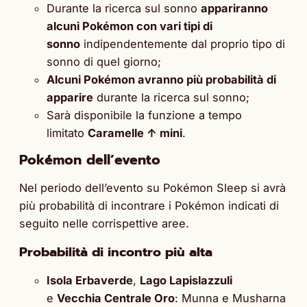
Durante la ricerca sul sonno
appariranno
alcuni Pokémon con vari tipi di
sonno
indipendentemente dal proprio tipo di
sonno di quel giorno;
Alcuni Pokémon avranno più probabilità di
apparire
durante la ricerca sul sonno;
Sarà disponibile la funzione a tempo
limitato
Caramelle ↑ mini
.
Pokémon dell’evento
Nel periodo dell’evento su Pokémon Sleep si avrà
più probabilità di incontrare i Pokémon indicati di
seguito nelle corrispettive aree.
Probabilità di incontro più alta
Isola Erbaverde
,
Lago Lapislazzuli
e
Vecchia Centrale Oro
: Munna e Musharna