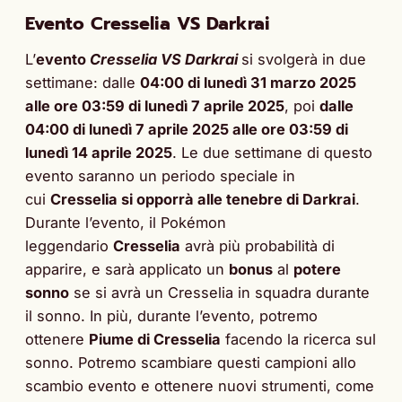
Evento Cresselia VS Darkrai
L’
evento
Cresselia VS Darkrai
si svolgerà in due
settimane: dalle
04:00 di lunedì 31 marzo 2025
alle ore 03:59 di lunedì 7 aprile 2025
, poi
dalle
04:00 di lunedì 7 aprile 2025 alle ore 03:59 di
lunedì 14 aprile 2025
. Le due settimane di questo
evento saranno un periodo speciale in
cui
Cresselia si opporrà alle tenebre di Darkrai
.
Durante l’evento, il Pokémon
leggendario
Cresselia
avrà più probabilità di
apparire, e sarà applicato un
bonus
al
potere
sonno
se si avrà un Cresselia in squadra durante
il sonno. In più, durante l’evento, potremo
ottenere
Piume di Cresselia
facendo la ricerca sul
sonno. Potremo scambiare questi campioni allo
scambio evento e ottenere nuovi strumenti, come