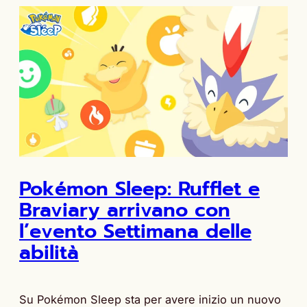
Pokémon Sleep: Rufflet e
Braviary arrivano con
l’evento Settimana delle
abilità
Su Pokémon Sleep sta per avere inizio un nuovo