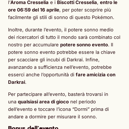
l’
Aroma Cresselia
e i
Biscotti Cresselia
,
entro le
ore 06:59 del 16 aprile
, per poter scoprire più
facilmente gli stili di sonno di questo Pokémon.
Inoltre, durante l’evento, il potere sonno medio
dei ricercatori di tutto il mondo sarà combinato col
nostro per accumulare
potere sonno evento
. Il
potere sonno evento potrebbe essere la chiave
per scacciare gli incubi di Darkrai. Infine,
avanzando a sufficienza nell’evento, potrebbe
esserci anche l’opportunità di
fare amicizia con
Darkrai
.
Per partecipare all’evento, basterà trovarsi in
una
qualsiasi area di gioco
nel periodo
dell’evento e toccare l’icona “Dormi” prima di
andare a dormire per misurare il sonno.
Bonus dell’evento