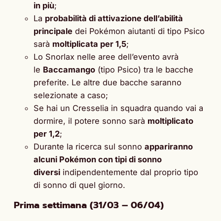
in più
;
La
probabilità di attivazione dell’abilità
principale
dei Pokémon aiutanti di tipo Psico
sarà
moltiplicata per 1,5
;
Lo Snorlax nelle aree dell’evento avrà
le
Baccamango
(tipo Psico) tra le bacche
preferite. Le altre due bacche saranno
selezionate a caso;
Se hai un Cresselia in squadra quando vai a
dormire, il potere sonno sarà
moltiplicato
per 1,2
;
Durante la ricerca sul sonno
appariranno
alcuni Pokémon con tipi di sonno
diversi
indipendentemente dal proprio tipo
di sonno di quel giorno.
Prima settimana (31/03 – 06/04)