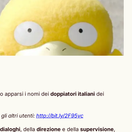
ono apparsi i nomi dei
doppiatori italiani
dei
i altri utenti:
http://bit.ly/2F95vc
dialoghi
, della
direzione
e della
supervisione
,