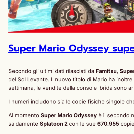
Super Mario Odyssey supe
Secondo gli ultimi dati rilasciati da
Famitsu
,
Supe
del Sol Levante. Il nuovo titolo di Mario ha inoltr
settimana, le vendite della console ibrida sono ar
I numeri includono sia le copie fisiche singole c
Al momento
Super Mario Odyssey
è il secondo m
saldamente
Splatoon 2
con le sue
670.955
copie 