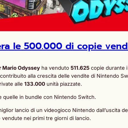
ra le 500.000 di copie vend
r Mario Odyssey
ha venduto
511.625
copie durante i 
e contribuito alla crescita delle vendite di Nintendo Sw
rivate alle
133.000
unità piazzate.
he quelle in bundle con Nintendo Switch.
iglior lancio di un videogioco Nintendo dall’uscita d
vendute nei primi tre giorni di lancio.