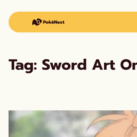
Vai
al
contenuto
Tag:
Sword Art On