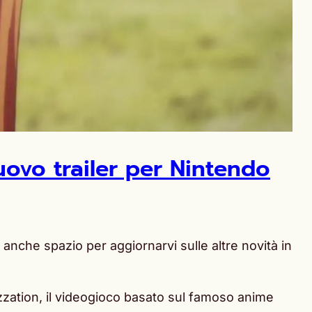
uovo trailer per Nintendo
nche spazio per aggiornarvi sulle altre novità in
izzation, il videogioco basato sul famoso anime