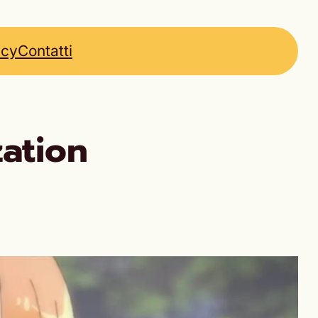
icy
Contatti
zation