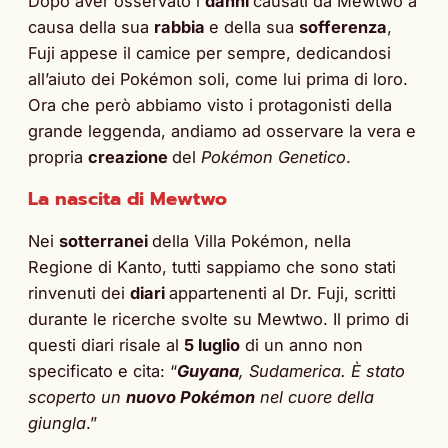
Dopo aver osservato i
danni
causati da Mewtwo a
causa della sua
rabbia
e della sua
sofferenza
,
Fuji appese il camice per sempre, dedicandosi
all’aiuto dei Pokémon soli, come lui prima di loro.
Ora che però abbiamo visto i protagonisti della
grande leggenda, andiamo ad osservare la vera e
propria
creazione
del
Pokémon Genetico
.
La nascita di Mewtwo
Nei
sotterranei
della Villa Pokémon, nella
Regione di Kanto, tutti sappiamo che sono stati
rinvenuti dei
diari
appartenenti al Dr. Fuji, scritti
durante le ricerche svolte su Mewtwo. Il primo di
questi diari risale al
5 luglio
di un anno non
specificato e cita: “
Guyana
, Sudamerica. È stato
scoperto un
nuovo Pokémon
nel cuore della
giungla
.”