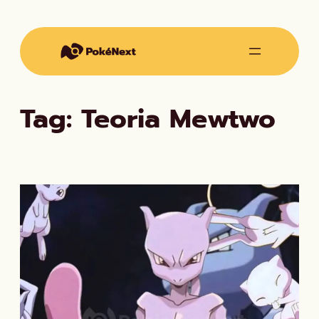
Vai
al
contenuto
Tag:
Teoria Mewtwo