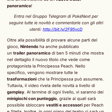
panoramico
!
Entra nel Gruppo Telegram di PokéNext per
seguire tutte le novità e commentarle con gli altri
utenti:
http://bit.ly/2F95vcD
Oltre alla possibilità di provare alcune parti del
gioco,
Nintendo
ha anche pubblicato
un
trailer
panoramico
di ben 5 minuti che mostra
nel dettaglio il nuovo titolo che vede come
protagonista la Principessa Peach. Nello
specifico, vengono mostrare tutte le
trasformazioni
che la Principessa può assumere.
Tuttavia, il video rivela delle novità a livello di
gamplay
. Al termine di ogni livello, vi saranno dei
minigiochi con punteggio
, grazie ai quali sarà
possibile sbloccare
vestiti e accessori
per Peach
e Stella. Inoltre, in ogni piano del teatro ci sarà un