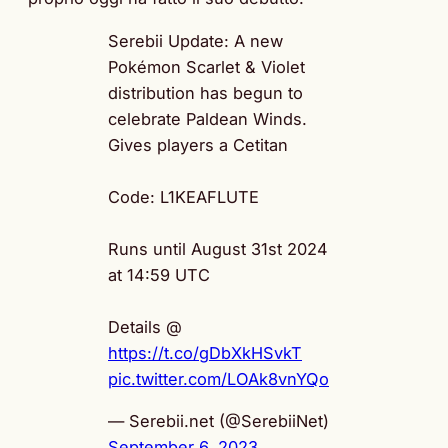
Serebii Update: A new
Pokémon Scarlet & Violet
distribution has begun to
celebrate Paldean Winds.
Gives players a Cetitan
Code: L1KEAFLUTE
Runs until August 31st 2024
at 14:59 UTC
Details @
https://t.co/gDbXkHSvkT
pic.twitter.com/LOAk8vnYQo
— Serebii.net (@SerebiiNet)
September 6, 2023