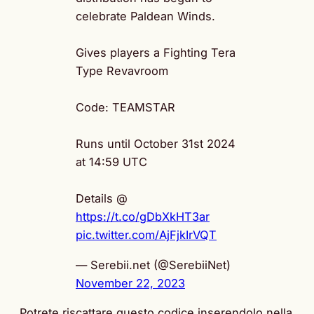
celebrate Paldean Winds.
Gives players a Fighting Tera
Type Revavroom
Code: TEAMSTAR
Runs until October 31st 2024
at 14:59 UTC
Details @
https://t.co/gDbXkHT3ar
pic.twitter.com/AjFjkIrVQT
— Serebii.net (@SerebiiNet)
November 22, 2023
Potrete riscattare questo codice inserendolo nella