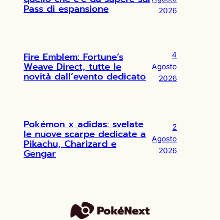
Pass di espansione
2026
Fire Emblem: Fortune’s
4
Weave Direct, tutte le
Agosto
novità dall’evento dedicato
2026
Pokémon x adidas: svelate
2
le nuove scarpe dedicate a
Agosto
Pikachu, Charizard e
2026
Gengar