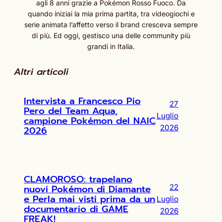
agli 8 anni grazie a Pokémon Rosso Fuoco. Da
quando iniziai la mia prima partita, tra videogiochi e
serie animata l’affetto verso il brand cresceva sempre
di più. Ed oggi, gestisco una delle community più
grandi in Italia.
Altri articoli
Intervista a Francesco Pio
27
Pero del Team Aqua,
Luglio
campione Pokémon del NAIC
2026
2026
CLAMOROSO: trapelano
nuovi Pokémon di Diamante
22
e Perla mai visti prima da un
Luglio
documentario di GAME
2026
FREAK!