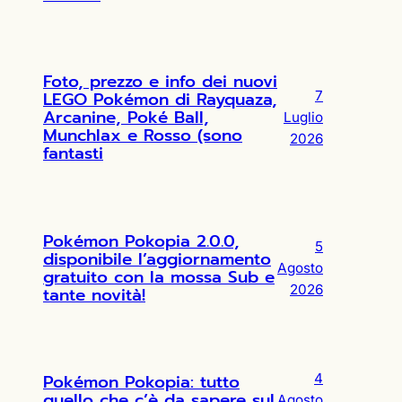
Foto, prezzo e info dei nuovi
LEGO Pokémon di Rayquaza,
7
Arcanine, Poké Ball,
Luglio
Munchlax e Rosso (sono
2026
fantasti
Pokémon Pokopia 2.0.0,
5
disponibile l’aggiornamento
Agosto
gratuito con la mossa Sub e
2026
tante novità!
Pokémon Pokopia: tutto
4
quello che c’è da sapere sul
Agosto