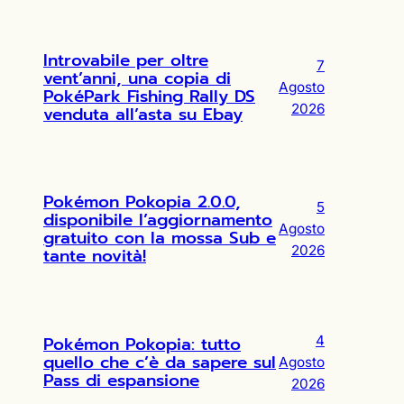
Introvabile per oltre
7
vent’anni, una copia di
Agosto
PokéPark Fishing Rally DS
2026
venduta all’asta su Ebay
Pokémon Pokopia 2.0.0,
5
disponibile l’aggiornamento
Agosto
gratuito con la mossa Sub e
2026
tante novità!
Pokémon Pokopia: tutto
4
quello che c’è da sapere sul
Agosto
Pass di espansione
2026