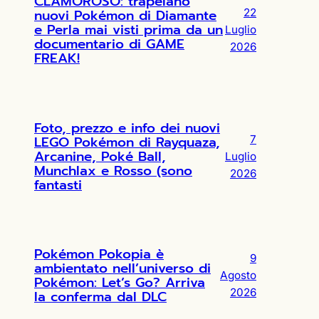
CLAMOROSO: trapelano
nuovi Pokémon di Diamante
22
e Perla mai visti prima da un
Luglio
documentario di GAME
2026
FREAK!
Foto, prezzo e info dei nuovi
LEGO Pokémon di Rayquaza,
7
Arcanine, Poké Ball,
Luglio
Munchlax e Rosso (sono
2026
fantasti
Pokémon Pokopia è
9
ambientato nell’universo di
Agosto
Pokémon: Let’s Go? Arriva
2026
la conferma dal DLC