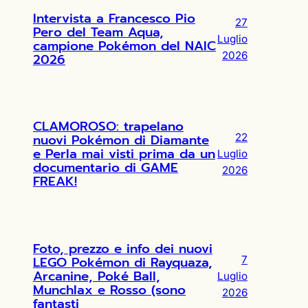
Intervista a Francesco Pio
27
Pero del Team Aqua,
Luglio
campione Pokémon del NAIC
2026
2026
CLAMOROSO: trapelano
nuovi Pokémon di Diamante
22
e Perla mai visti prima da un
Luglio
documentario di GAME
2026
FREAK!
Foto, prezzo e info dei nuovi
LEGO Pokémon di Rayquaza,
7
Arcanine, Poké Ball,
Luglio
Munchlax e Rosso (sono
2026
fantasti