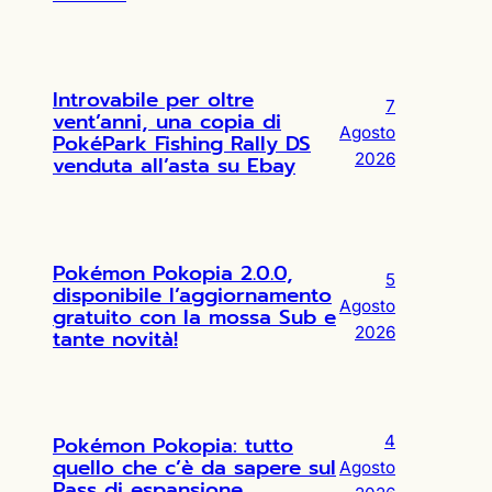
Introvabile per oltre
7
vent’anni, una copia di
Agosto
PokéPark Fishing Rally DS
2026
venduta all’asta su Ebay
Pokémon Pokopia 2.0.0,
5
disponibile l’aggiornamento
Agosto
gratuito con la mossa Sub e
2026
tante novità!
Pokémon Pokopia: tutto
4
quello che c’è da sapere sul
Agosto
Pass di espansione