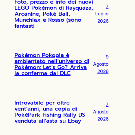
Foto, prezzo e info dei nuovi
LEGO Pokémon di Rayquaza,
7
Arcanine, Poké Ball,
Luglio
Munchlax e Rosso (sono
2026
fantasti
Pokémon Pokopia è
9
ambientato nell’universo di
Agosto
Pokémon: Let’s Go? Arriva
2026
la conferma dal DLC
Introvabile per oltre
7
vent’anni, una copia di
Agosto
PokéPark Fishing Rally DS
2026
venduta all’asta su Ebay