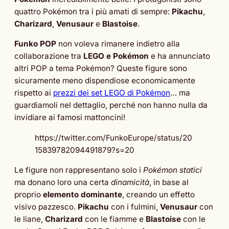
quattro Pokémon tra i più amati di sempre:
Pikachu
,
Charizard
,
Venusaur
e
Blastoise
.
Funko POP
non voleva rimanere indietro alla
collaborazione tra
LEGO e Pokémon
e ha annunciato
altri POP a tema Pokémon? Queste figure sono
sicuramente meno dispendiose economicamente
rispetto ai
prezzi dei set LEGO di Pokémon
… ma
guardiamoli nel dettaglio, perché non hanno nulla da
invidiare ai famosi mattoncini!
https://twitter.com/FunkoEurope/status/20
15839782094491879?s=20
Le figure non rappresentano solo i
Pokémon statici
ma donano loro una certa
dinamicità
, in base al
proprio
elemento dominante
, creando un effetto
visivo pazzesco.
Pikachu
con i fulmini,
Venusaur
con
le liane,
Charizard
con le fiamme e
Blastoise
con le