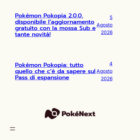
Pokémon Pokopia 2.0.0,
5
disponibile l’aggiornamento
Agosto
gratuito con la mossa Sub e
2026
tante novità!
Pokémon Pokopia: tutto
4
quello che c’è da sapere sul
Agosto
Pass di espansione
2026