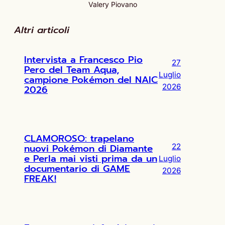
Valery Piovano
Altri articoli
Intervista a Francesco Pio
27
Pero del Team Aqua,
Luglio
campione Pokémon del NAIC
2026
2026
CLAMOROSO: trapelano
nuovi Pokémon di Diamante
22
e Perla mai visti prima da un
Luglio
documentario di GAME
2026
FREAK!