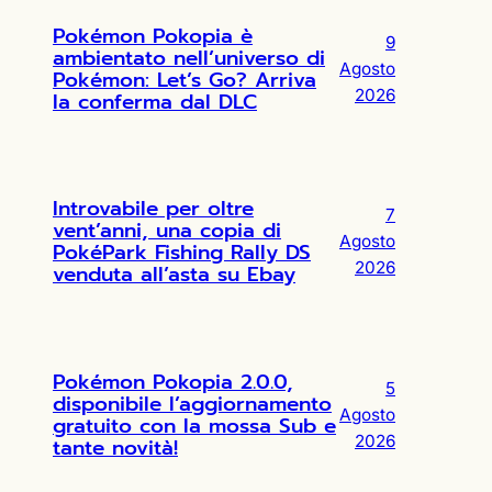
Pokémon Pokopia è
9
ambientato nell’universo di
Agosto
Pokémon: Let’s Go? Arriva
2026
la conferma dal DLC
Introvabile per oltre
7
vent’anni, una copia di
Agosto
PokéPark Fishing Rally DS
2026
venduta all’asta su Ebay
Pokémon Pokopia 2.0.0,
5
disponibile l’aggiornamento
Agosto
gratuito con la mossa Sub e
2026
tante novità!