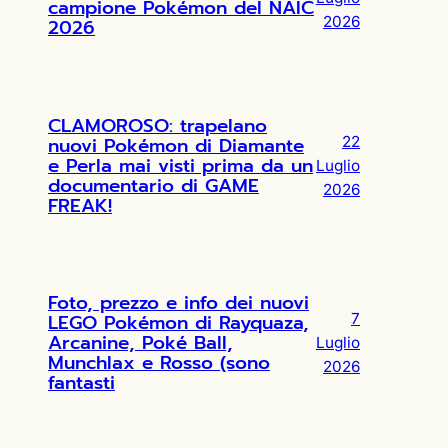
campione Pokémon del NAIC
2026
2026
CLAMOROSO: trapelano
nuovi Pokémon di Diamante
22
e Perla mai visti prima da un
Luglio
documentario di GAME
2026
FREAK!
Foto, prezzo e info dei nuovi
LEGO Pokémon di Rayquaza,
7
Arcanine, Poké Ball,
Luglio
Munchlax e Rosso (sono
2026
fantasti