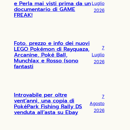
e Perla mai visti prima da un
Luglio
documentario di GAME
2026
FREAK!
Foto, prezzo e info dei nuovi
LEGO Pokémon di Rayquaza,
7
Arcanine, Poké Ball,
Luglio
Munchlax e Rosso (sono
2026
fantasti
Introvabile per oltre
7
vent’anni, una copia di
Agosto
PokéPark Fishing Rally DS
2026
venduta all’asta su Ebay