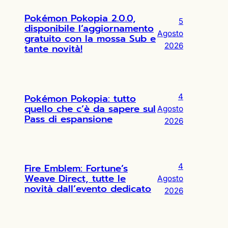
Pokémon Pokopia 2.0.0,
5
disponibile l’aggiornamento
Agosto
gratuito con la mossa Sub e
2026
tante novità!
Pokémon Pokopia: tutto
4
quello che c’è da sapere sul
Agosto
Pass di espansione
2026
Fire Emblem: Fortune’s
4
Weave Direct, tutte le
Agosto
novità dall’evento dedicato
2026