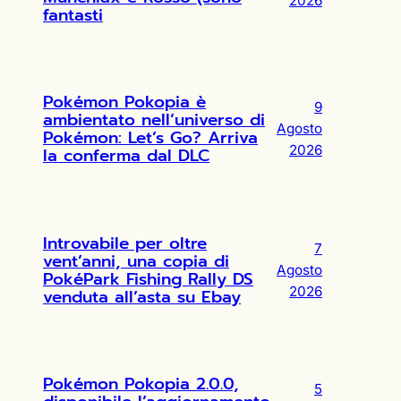
2026
fantasti
Pokémon Pokopia è
9
ambientato nell’universo di
Agosto
Pokémon: Let’s Go? Arriva
2026
la conferma dal DLC
Introvabile per oltre
7
vent’anni, una copia di
Agosto
PokéPark Fishing Rally DS
2026
venduta all’asta su Ebay
Pokémon Pokopia 2.0.0,
5