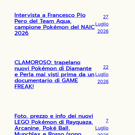
Intervista a Francesco Pio
27
Pero del Team Aqua,
Luglio
campione Pokémon del NAIC
2026
2026
CLAMOROSO: trapelano
nuovi Pokémon di Diamante
22
e Perla mai visti prima da un
Luglio
documentario di GAME
2026
FREAK!
Foto, prezzo e info dei nuovi
LEGO Pokémon di Rayquaza,
7
Arcanine, Poké Ball,
Luglio
Munchlax e Rosso (sono