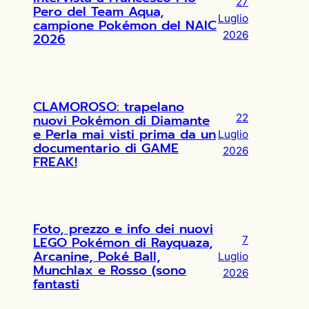
27
Pero del Team Aqua,
Luglio
campione Pokémon del NAIC
2026
2026
CLAMOROSO: trapelano
nuovi Pokémon di Diamante
22
e Perla mai visti prima da un
Luglio
documentario di GAME
2026
FREAK!
Foto, prezzo e info dei nuovi
LEGO Pokémon di Rayquaza,
7
Arcanine, Poké Ball,
Luglio
Munchlax e Rosso (sono
2026
fantasti