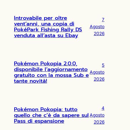
Introvabile per oltre
7
vent’anni, una copia di
Agosto
PokéPark Fishing Rally DS
2026
venduta all’asta su Ebay
Pokémon Pokopia 2.0.0,
5
disponibile l’aggiornamento
Agosto
gratuito con la mossa Sub e
2026
tante novità!
Pokémon Pokopia: tutto
4
quello che c’è da sapere sul
Agosto
Pass di espansione
2026