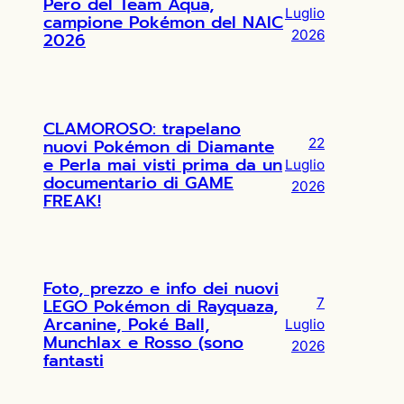
Pero del Team Aqua,
Luglio
campione Pokémon del NAIC
2026
2026
CLAMOROSO: trapelano
nuovi Pokémon di Diamante
22
e Perla mai visti prima da un
Luglio
documentario di GAME
2026
FREAK!
Foto, prezzo e info dei nuovi
LEGO Pokémon di Rayquaza,
7
Arcanine, Poké Ball,
Luglio
Munchlax e Rosso (sono
2026
fantasti