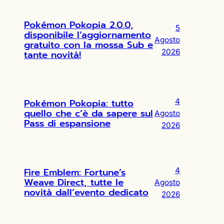
Pokémon Pokopia 2.0.0,
5
disponibile l’aggiornamento
Agosto
gratuito con la mossa Sub e
2026
tante novità!
Pokémon Pokopia: tutto
4
quello che c’è da sapere sul
Agosto
Pass di espansione
2026
Fire Emblem: Fortune’s
4
Weave Direct, tutte le
Agosto
novità dall’evento dedicato
2026