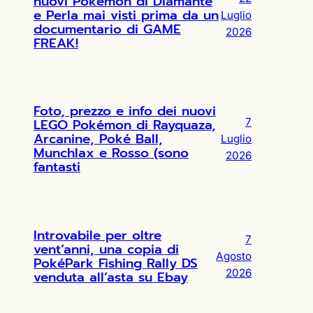
nuovi Pokémon di Diamante
e Perla mai visti prima da un
Luglio
documentario di GAME
2026
FREAK!
Foto, prezzo e info dei nuovi
LEGO Pokémon di Rayquaza,
7
Arcanine, Poké Ball,
Luglio
Munchlax e Rosso (sono
2026
fantasti
Introvabile per oltre
7
vent’anni, una copia di
Agosto
PokéPark Fishing Rally DS
2026
venduta all’asta su Ebay