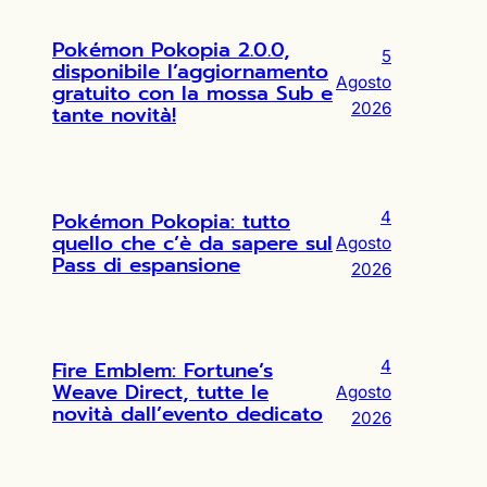
Pokémon Pokopia 2.0.0,
5
disponibile l’aggiornamento
Agosto
gratuito con la mossa Sub e
2026
tante novità!
Pokémon Pokopia: tutto
4
quello che c’è da sapere sul
Agosto
Pass di espansione
2026
Fire Emblem: Fortune’s
4
Weave Direct, tutte le
Agosto
novità dall’evento dedicato
2026