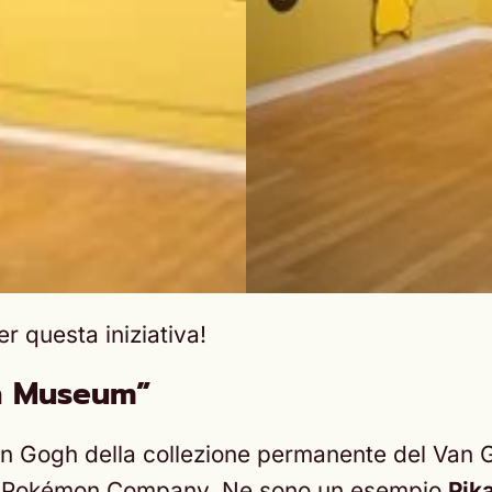
r questa iniziativa!
h Museum”
an Gogh della collezione permanente del Van
 The Pokémon Company. Ne sono un esempio
Pik