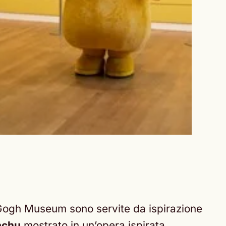
 Gogh Museum sono servite da ispirazione
achu
mostrato in un’opera ispirata