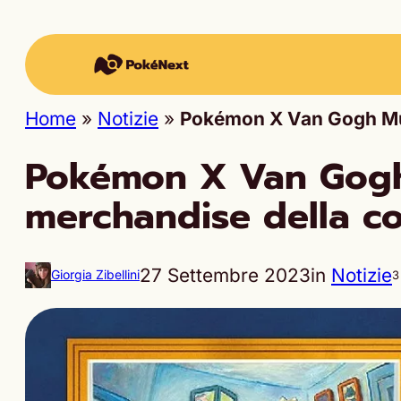
Home
»
Notizie
»
Pokémon X Van Gogh Mus
Pokémon X Van Gogh 
merchandise della co
27 Settembre 2023
in
Notizie
Giorgia Zibellini
3