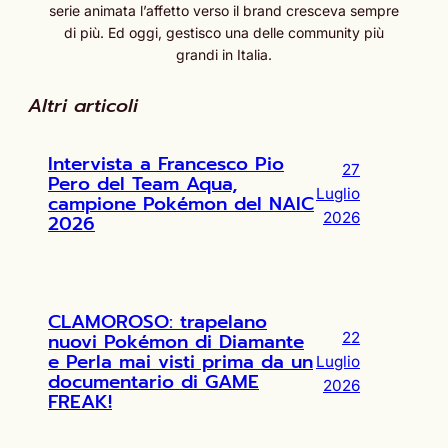
serie animata l’affetto verso il brand cresceva sempre
di più. Ed oggi, gestisco una delle community più
grandi in Italia.
Altri articoli
Intervista a Francesco Pio
27
Pero del Team Aqua,
Luglio
campione Pokémon del NAIC
2026
2026
CLAMOROSO: trapelano
nuovi Pokémon di Diamante
22
e Perla mai visti prima da un
Luglio
documentario di GAME
2026
FREAK!