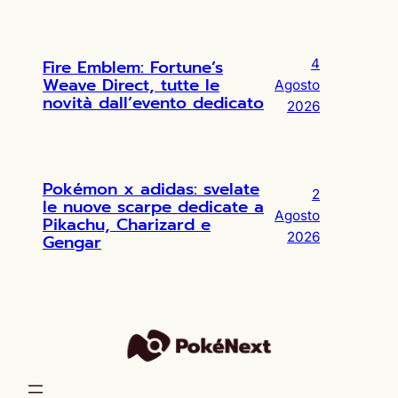
Fire Emblem: Fortune’s
4
Weave Direct, tutte le
Agosto
novità dall’evento dedicato
2026
Pokémon x adidas: svelate
2
le nuove scarpe dedicate a
Agosto
Pikachu, Charizard e
2026
Gengar