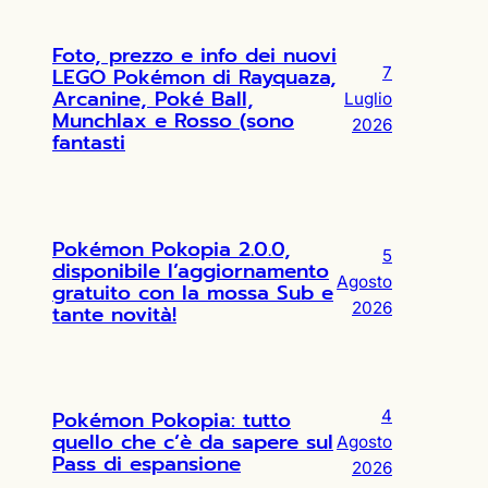
Foto, prezzo e info dei nuovi
LEGO Pokémon di Rayquaza,
7
Arcanine, Poké Ball,
Luglio
Munchlax e Rosso (sono
2026
fantasti
Pokémon Pokopia 2.0.0,
5
disponibile l’aggiornamento
Agosto
gratuito con la mossa Sub e
2026
tante novità!
Pokémon Pokopia: tutto
4
quello che c’è da sapere sul
Agosto
Pass di espansione
2026