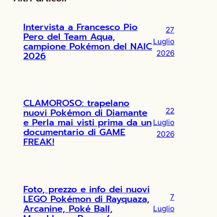
Intervista a Francesco Pio
27
Pero del Team Aqua,
Luglio
campione Pokémon del NAIC
2026
2026
CLAMOROSO: trapelano
nuovi Pokémon di Diamante
22
e Perla mai visti prima da un
Luglio
documentario di GAME
2026
FREAK!
Foto, prezzo e info dei nuovi
LEGO Pokémon di Rayquaza,
7
Arcanine, Poké Ball,
Luglio