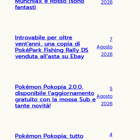
Munchlax e Rosso (sono
2026
fantasti
Introvabile per oltre
7
vent’anni, una copia di
Agosto
PokéPark Fishing Rally DS
2026
venduta all’asta su Ebay
Pokémon Pokopia 2.0.0,
5
disponibile l’aggiornamento
Agosto
gratuito con la mossa Sub e
2026
tante novità!
Pokémon Pokopia: tutto
4