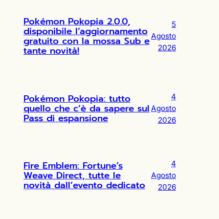
Pokémon Pokopia 2.0.0,
5
disponibile l’aggiornamento
Agosto
gratuito con la mossa Sub e
2026
tante novità!
Pokémon Pokopia: tutto
4
quello che c’è da sapere sul
Agosto
Pass di espansione
2026
Fire Emblem: Fortune’s
4
Weave Direct, tutte le
Agosto
novità dall’evento dedicato
2026