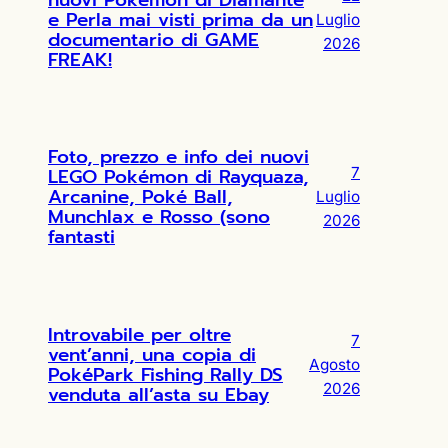
e Perla mai visti prima da un
Luglio
documentario di GAME
2026
FREAK!
Foto, prezzo e info dei nuovi
LEGO Pokémon di Rayquaza,
7
Arcanine, Poké Ball,
Luglio
Munchlax e Rosso (sono
2026
fantasti
Introvabile per oltre
7
vent’anni, una copia di
Agosto
PokéPark Fishing Rally DS
2026
venduta all’asta su Ebay