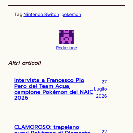
Tag
Nintendo Switch
pokemon
Redazione
Altri articoli
Intervista a Francesco Pio
27
Pero del Team Aqua,
Luglio
campione Pokémon del NAIC
2026
2026
CLAMOROSO: trapelano
nuovi Pokémon di Diamante
22