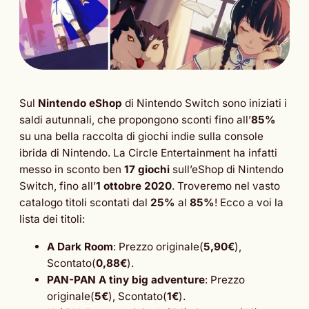
Sul
Nintendo eShop
di Nintendo Switch sono iniziati i
saldi autunnali, che propongono sconti fino all’
85%
su una bella raccolta di giochi indie sulla console
ibrida di Nintendo. La Circle Entertainment ha infatti
messo in sconto ben
17 giochi
sull’eShop di Nintendo
Switch, fino all’
1 ottobre 2020
. Troveremo nel vasto
catalogo titoli scontati dal
25%
al
85%
! Ecco a voi la
lista dei titoli:
A Dark Room
: Prezzo originale(
5,90€
),
Scontato(
0,88€
).
PAN-PAN A tiny big adventure
: Prezzo
originale(
5€
), Scontato(
1€
).