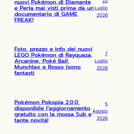
nuovi Pokémon di Diamante
22
e Perla mai visti prima da un
Luglio
documentario di GAME
2026
FREAK!
Foto, prezzo e info dei nuovi
LEGO Pokémon di Rayquaza,
7
Arcanine, Poké Ball,
Luglio
Munchlax e Rosso (sono
2026
fantasti
Pokémon Pokopia 2.0.0,
5
disponibile l’aggiornamento
Agosto
gratuito con la mossa Sub e
2026
tante novità!