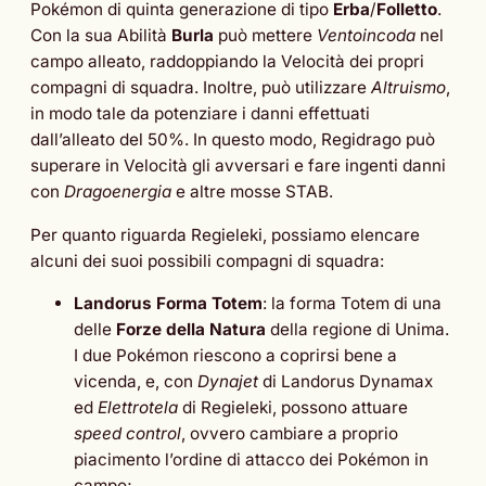
Pokémon di quinta generazione di tipo
Erba
/
Folletto
.
Con la sua Abilità
Burla
può mettere
Ventoincoda
nel
campo alleato, raddoppiando la Velocità dei propri
compagni di squadra. Inoltre, può utilizzare
Altruismo
,
in modo tale da potenziare i danni effettuati
dall’alleato del 50%. In questo modo, Regidrago può
superare in Velocità gli avversari e fare ingenti danni
con
Dragoenergia
e altre mosse STAB.
Per quanto riguarda Regieleki, possiamo elencare
alcuni dei suoi possibili compagni di squadra:
Landorus Forma Totem
: la forma Totem di una
delle
Forze della Natura
della regione di Unima.
I due Pokémon riescono a coprirsi bene a
vicenda, e, con
Dynajet
di Landorus Dynamax
ed
Elettrotela
di Regieleki, possono attuare
speed control
, ovvero cambiare a proprio
piacimento l’ordine di attacco dei Pokémon in
campo;