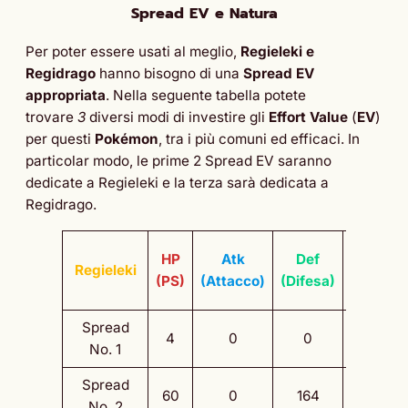
Spread EV e Natura
Per poter essere usati al meglio,
Regieleki e
Regidrago
hanno bisogno di una
Spread EV
appropriata
. Nella seguente tabella potete
trovare
3
diversi modi di investire gli
Effort Value
(
EV
)
per questi
Pokémon
, tra i più comuni ed efficaci. In
particolar modo, le prime 2 Spread EV saranno
dedicate a Regieleki e la terza sarà dedicata a
Regidrago.
SpA
HP
Atk
Def
Regieleki
(Attacc
(PS)
(Attacco)
(Difesa)
Speciale
Spread
4
0
0
252
No. 1
Spread
60
0
164
236
No. 2