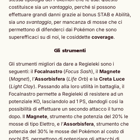
costituisce sia
un vantaggio
, perché si possono
effettuare grandi danni grazie ai bonus STAB e Abilità,
sia
uno svantaggio
, per mancanza di mosse che ci
permettono di difenderci dai Pokémon che sono
superefficaci su di noi, le cosiddette
coverage
.
Gli strumenti
Gli strumenti migliori da dare a Regieleki sono i
seguenti: il
Focalnastro
(
Focus Sash
), il
Magnete
(
Magnet
), l’
Assorbisfera
(
Life Orb
) e la
Creta Luce
(
Light Clay
). Passando alla loro utilità in battaglia, il
Focalnastro permette a Regieleki di resistere ad un
potenziale KO, lasciandolo ad 1 PS, dandogli così la
possibilità di effettuare un secondo attacco il turno
dopo. Il
Magnete
, strumento che potenzia del 20% le
mosse di tipo Elettro, e l’
Assorbisfera
, strumento che
potenzia del 30% le mosse del Pokémon al costo di
pochi PS, permettono di potenziare gli attacchi di