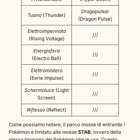
Dragopulsar
Tuono
(Thunder)
(Dragon Pulse)
Elettroimpennata
///
(Rising Voltage)
Energisfera
///
(Electro Ball)
Elettromistero
///
(Eerie Impulse)
Schermoluce
(Light
///
Screen)
Riflesso
(Reflect)
///
Come possiamo notare, il parco mosse di entrambi i
Pokémon è limitato alle mosse
STAB
, ovvero della
stessa tipologia del Pokémon che le usa. Questo