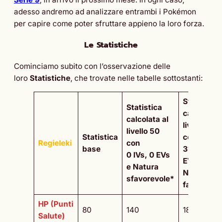
adesso andremo ad analizzare entrambi i Pokémon
per capire come poter sfruttare appieno la loro forza.
Le Statistiche
Cominciamo subito con l’osservazione delle
loro
Statistiche
, che trovate nelle tabelle sottostanti:
Statistica
Statistica
calcolata a
calcolata al
livello 50
livello 50
Statistica
con
Regieleki
con
base
31 IVs, 25
0 IVs, 0 EVs
EVs e
e Natura
Natura
sfavorevole*
favorevol
HP (Punti
80
140
187
Salute)