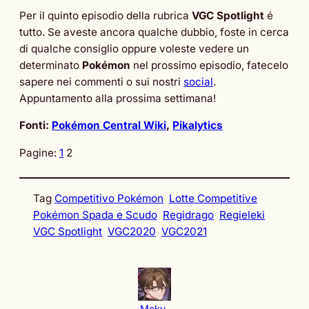
Per il quinto episodio della rubrica
VGC Spotlight
é
tutto. Se aveste ancora qualche dubbio, foste in cerca
di qualche consiglio oppure voleste vedere un
determinato
Pokémon
nel prossimo episodio, fatecelo
sapere nei commenti o sui nostri
social
.
Appuntamento alla prossima settimana!
Fonti:
Pokémon Central Wiki
,
Pikalytics
Pagine:
1
2
Tag
Competitivo Pokémon
Lotte Competitive
Pokémon Spada e Scudo
Regidrago
Regieleki
VGC Spotlight
VGC2020
VGC2021
Meky_