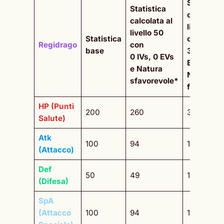
Statistica
Statistica
calcolata 
calcolata al
livello 50
livello 50
Statistica
con
Regidrago
con
base
31 IVs, 2
0 IVs, 0 EVs
EVs e
e Natura
Natura
sfavorevole*
favorevol
HP (Punti
200
260
307
Salute)
Atk
100
94
167
(Attacco)
Def
50
49
112
(Difesa)
SpA
(Attacco
100
94
167