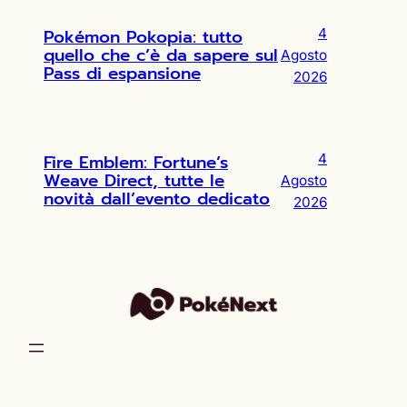
Pokémon Pokopia: tutto
4
quello che c’è da sapere sul
Agosto
Pass di espansione
2026
Fire Emblem: Fortune’s
4
Weave Direct, tutte le
Agosto
novità dall’evento dedicato
2026