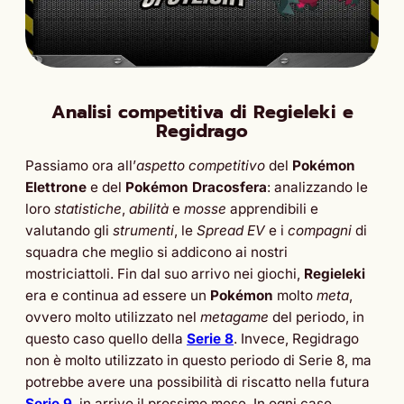
Analisi competitiva di Regieleki e
Regidrago
Passiamo ora all’
aspetto competitivo
del
Pokémon
Elettrone
e del
Pokémon Dracosfera
: analizzando le
loro
statistiche
,
abilità
e
mosse
apprendibili e
valutando gli
strumenti
, le
Spread EV
e i
compagni
di
squadra che meglio si addicono ai nostri
mostriciattoli. Fin dal suo arrivo nei giochi,
Regieleki
era e continua ad essere un
Pokémon
molto
meta
,
ovvero molto utilizzato nel
metagame
del periodo, in
questo caso quello della
Serie 8
. Invece, Regidrago
non è molto utilizzato in questo periodo di Serie 8, ma
potrebbe avere una possibilità di riscatto nella futura
Serie 9
, in arrivo il prossimo mese. In ogni caso,