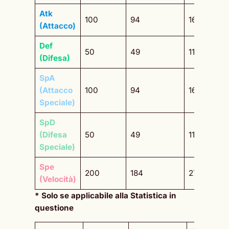
Atk
100
94
167
(Attacco)
Def
50
49
112
(Difesa)
SpA
(Attacco
100
94
167
Speciale)
SpD
(Difesa
50
49
112
Speciale)
Spe
200
184
277
(Velocità)
* Solo se applicabile alla Statistica in
questione