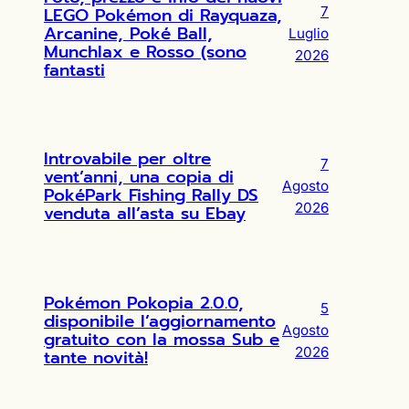
LEGO Pokémon di Rayquaza,
7
Arcanine, Poké Ball,
Luglio
Munchlax e Rosso (sono
2026
fantasti
Introvabile per oltre
7
vent’anni, una copia di
Agosto
PokéPark Fishing Rally DS
2026
venduta all’asta su Ebay
Pokémon Pokopia 2.0.0,
5
disponibile l’aggiornamento
Agosto
gratuito con la mossa Sub e
2026
tante novità!