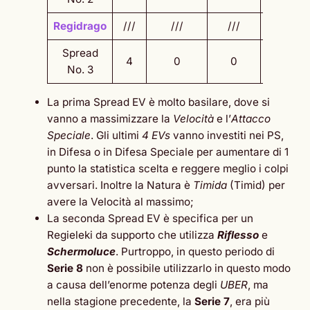
Regidrago
///
///
///
///
Spread
4
0
0
252
No. 3
La prima Spread EV è molto basilare, dove si
vanno a massimizzare la
Velocità
e l’
Attacco
Speciale
. Gli ultimi
4 EVs
vanno investiti nei PS,
in Difesa o in Difesa Speciale per aumentare di 1
punto la statistica scelta e reggere meglio i colpi
avversari. Inoltre la Natura è
Timida
(Timid) per
avere la Velocità al massimo;
La seconda Spread EV è specifica per un
Regieleki da supporto che utilizza
Riflesso
e
Schermoluce
. Purtroppo, in questo periodo di
Serie 8
non è possibile utilizzarlo in questo modo
a causa dell’enorme potenza degli
UBER
, ma
nella stagione precedente, la
Serie 7
, era più