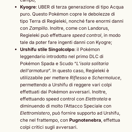
Kyogre
: UBER di terza generazione di tipo Acqua
puro. Questo Pokémon copre le debolezze di
tipo Terra di Regieleki, nonché fare enormi danni
con
Zampillo
. Inoltre, come con Landorus,
Regieleki può effettuare
speed control
, in modo
tale da poter fare ingenti danni con Kyogre;
Urshifu stile Singolcolpo
: il Pokémon
leggendario introdotto nel primo DLC di
Pokémon Spada e Scudo “
L’isola solitaria
dell’armatura
“. In questo caso, Regieleki è
utilizzabile per mettere
Riflesso
e
Schermoluce
,
permettendo a Urshifu di reggere vari colpi
effettuati dai Pokémon avversari. Inoltre,
effettuando speed control con
Elettrotela
e
diminuendo di molto l’Attacco Speciale con
Elettromistero
, può fornire supporto ad Urshifu,
che nel frattempo, con
Pugnotenebra
, effettua
colpi critici sugli avversari.