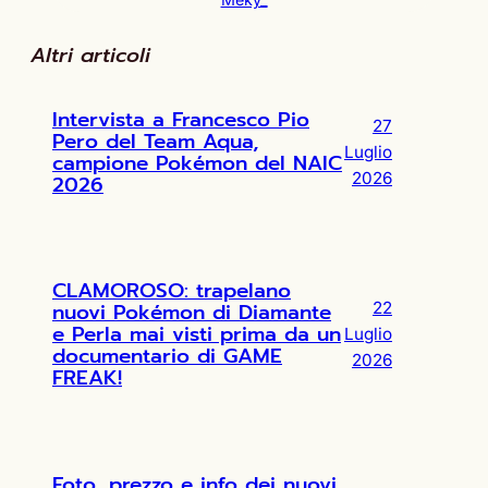
Altri articoli
Intervista a Francesco Pio
27
Pero del Team Aqua,
Luglio
campione Pokémon del NAIC
2026
2026
CLAMOROSO: trapelano
nuovi Pokémon di Diamante
22
e Perla mai visti prima da un
Luglio
documentario di GAME
2026
FREAK!
Foto, prezzo e info dei nuovi