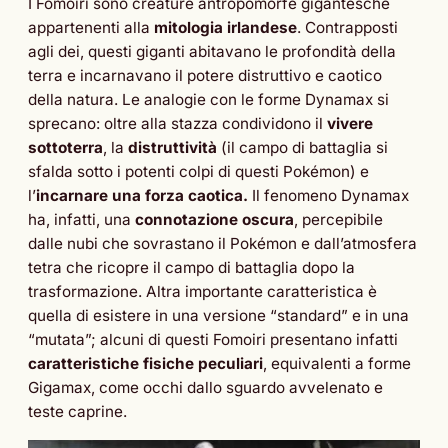
I Fomoiri sono creature antropomorfe gigantesche
appartenenti alla
mitologia irlandese
. Contrapposti
agli dei, questi giganti abitavano le profondità della
terra e incarnavano il potere distruttivo e caotico
della natura. Le analogie con le forme Dynamax si
sprecano: oltre alla stazza condividono il
vivere
sottoterra
, la
distruttività
(il campo di battaglia si
sfalda sotto i potenti colpi di questi Pokémon) e
l’
incarnare una forza caotica.
Il fenomeno Dynamax
ha, infatti, una
connotazione oscura
, percepibile
dalle nubi che sovrastano il Pokémon e dall’atmosfera
tetra che ricopre il campo di battaglia dopo la
trasformazione. Altra importante caratteristica è
quella di esistere in una versione “standard” e in una
“mutata”; alcuni di questi Fomoiri presentano infatti
caratteristiche fisiche peculiari
, equivalenti a forme
Gigamax, come occhi dallo sguardo avvelenato e
teste caprine.