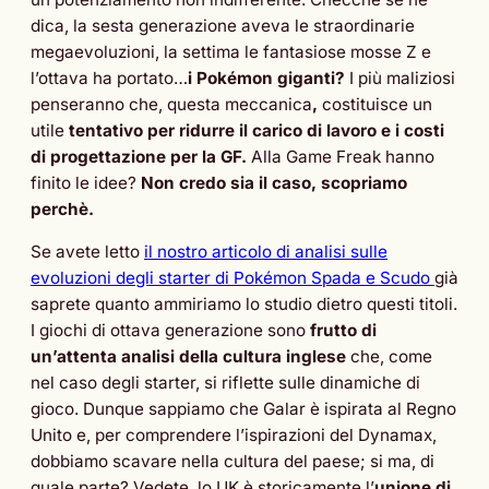
dica, la sesta generazione aveva le straordinarie
megaevoluzioni, la settima le fantasiose mosse Z e
l’ottava ha portato…
i Pokémon giganti?
I più maliziosi
penseranno che, questa meccanica
,
costituisce un
utile
tentativo per ridurre il carico di lavoro e i costi
di progettazione per la GF.
Alla Game Freak hanno
finito le idee?
Non credo sia il caso, scopriamo
perchè.
Se avete letto
il nostro articolo di analisi sulle
evoluzioni degli starter di Pokémon Spada e Scudo
già
saprete quanto ammiriamo lo studio dietro questi titoli.
I giochi di ottava generazione sono
frutto di
un’attenta analisi della cultura inglese
che, come
nel caso degli starter, si riflette sulle dinamiche di
gioco. Dunque sappiamo che Galar è ispirata al Regno
Unito e, per comprendere l’ispirazioni del Dynamax,
dobbiamo scavare nella cultura del paese; si ma, di
quale parte? Vedete, lo UK è storicamente l’
unione di