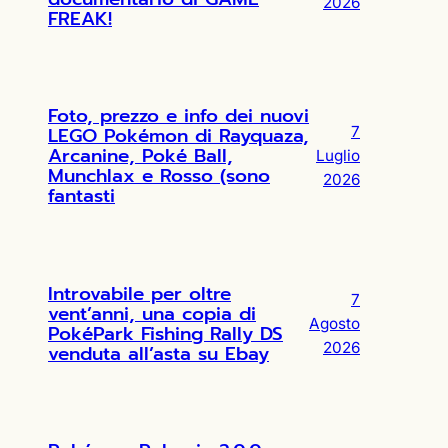
2026
FREAK!
Foto, prezzo e info dei nuovi
LEGO Pokémon di Rayquaza,
7
Arcanine, Poké Ball,
Luglio
Munchlax e Rosso (sono
2026
fantasti
Introvabile per oltre
7
vent’anni, una copia di
Agosto
PokéPark Fishing Rally DS
2026
venduta all’asta su Ebay