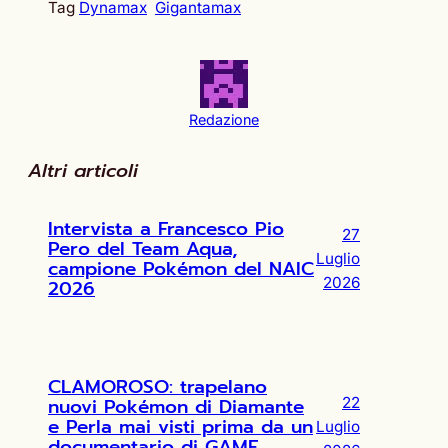
Tag
Dynamax
Gigantamax
Redazione
Altri articoli
Intervista a Francesco Pio
27
Pero del Team Aqua,
Luglio
campione Pokémon del NAIC
2026
2026
CLAMOROSO: trapelano
nuovi Pokémon di Diamante
22
e Perla mai visti prima da un
Luglio
documentario di GAME