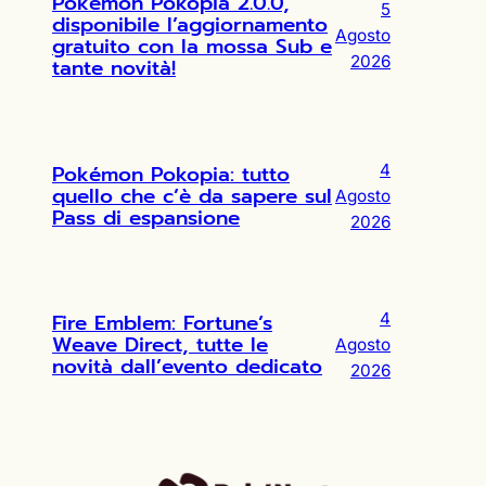
Pokémon Pokopia 2.0.0,
5
disponibile l’aggiornamento
Agosto
gratuito con la mossa Sub e
2026
tante novità!
Pokémon Pokopia: tutto
4
quello che c’è da sapere sul
Agosto
Pass di espansione
2026
Fire Emblem: Fortune’s
4
Weave Direct, tutte le
Agosto
novità dall’evento dedicato
2026