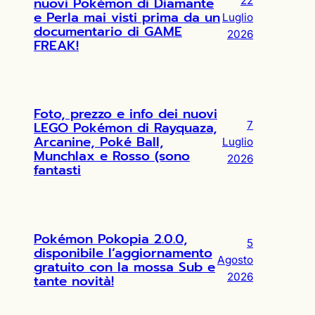
nuovi Pokémon di Diamante
22
e Perla mai visti prima da un
Luglio
documentario di GAME
2026
FREAK!
Foto, prezzo e info dei nuovi
LEGO Pokémon di Rayquaza,
7
Arcanine, Poké Ball,
Luglio
Munchlax e Rosso (sono
2026
fantasti
Pokémon Pokopia 2.0.0,
5
disponibile l’aggiornamento
Agosto
gratuito con la mossa Sub e
2026
tante novità!