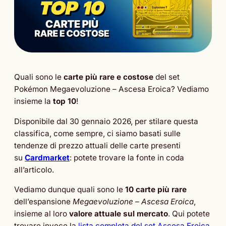
Quali sono le
carte più rare e costose
del set
Pokémon Megaevoluzione – Ascesa Eroica? Vediamo
insieme la
top 10
!
Disponibile dal 30 gennaio 2026, per stilare questa
classifica, come sempre, ci siamo basati sulle
tendenze di prezzo attuali delle carte presenti
su
Cardmarket
: potete trovare la fonte in coda
all’articolo.
Vediamo dunque quali sono le
10 carte più rare
dell’espansione
Megaevoluzione – Ascesa Eroica
,
insieme al loro
valore attuale sul mercato
. Qui potete
trovare invece la
lista completa del set Ascesa Eroica
.