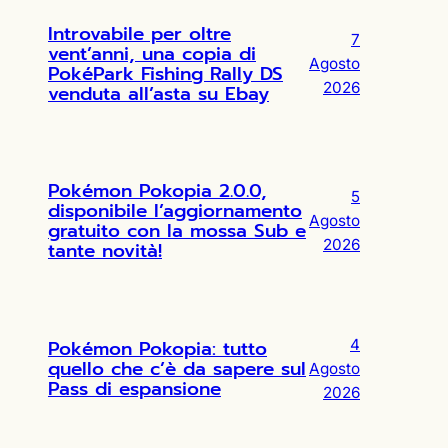
Introvabile per oltre
7
vent’anni, una copia di
Agosto
PokéPark Fishing Rally DS
2026
venduta all’asta su Ebay
Pokémon Pokopia 2.0.0,
5
disponibile l’aggiornamento
Agosto
gratuito con la mossa Sub e
2026
tante novità!
Pokémon Pokopia: tutto
4
quello che c’è da sapere sul
Agosto
Pass di espansione
2026