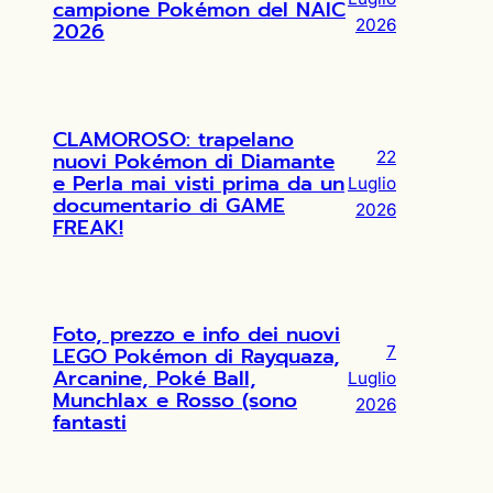
campione Pokémon del NAIC
2026
2026
CLAMOROSO: trapelano
nuovi Pokémon di Diamante
22
e Perla mai visti prima da un
Luglio
documentario di GAME
2026
FREAK!
Foto, prezzo e info dei nuovi
LEGO Pokémon di Rayquaza,
7
Arcanine, Poké Ball,
Luglio
Munchlax e Rosso (sono
2026
fantasti