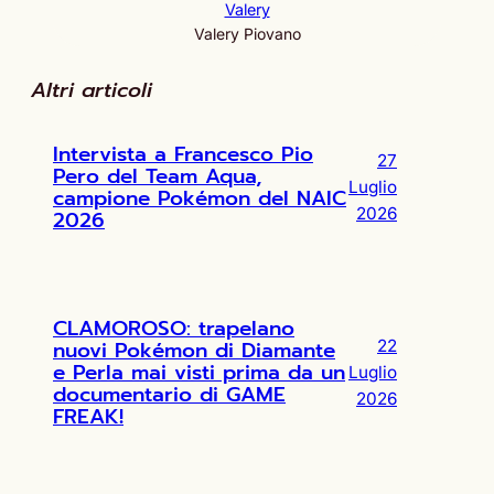
Valery
Valery Piovano
Altri articoli
Intervista a Francesco Pio
27
Pero del Team Aqua,
Luglio
campione Pokémon del NAIC
2026
2026
CLAMOROSO: trapelano
nuovi Pokémon di Diamante
22
e Perla mai visti prima da un
Luglio
documentario di GAME
2026
FREAK!