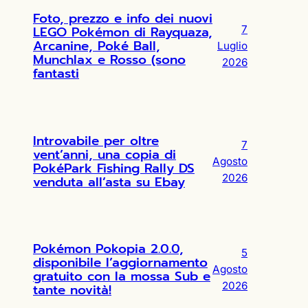
Foto, prezzo e info dei nuovi
LEGO Pokémon di Rayquaza,
7
Arcanine, Poké Ball,
Luglio
Munchlax e Rosso (sono
2026
fantasti
Introvabile per oltre
7
vent’anni, una copia di
Agosto
PokéPark Fishing Rally DS
2026
venduta all’asta su Ebay
Pokémon Pokopia 2.0.0,
5
disponibile l’aggiornamento
Agosto
gratuito con la mossa Sub e
2026
tante novità!