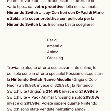
Potete trovare tantissimi accessori in offerta e di
vario tipo… dal
vetro protettivo
della nostra amata
Nintendo Switch
ai
Joy-Con hori con D-Pad di Mario
e Zelda
e la
cover protettiva con pellicola per la
Nintendo Switch Lite
. Insomma basta scegliere!
Per gli
amanti di
Animal
Crossing.
Troviamo alcune offerte esclusivamente online, le
console sono in offerta speciale! Possiamo acquistare
la
Nintendo Switch Nuovo Modello
(Grigia o Color
Neon) a 319.98€ invece di 329.98€ , la Nintendo
Switch Lite (Grigia) a
214.98€
invece di
219.98€
e
Switch Lite + Pack Animal Crossing a solo
269.98€
invece di
291.98€
. Volete sapere quante Nintendo
Switch sono state vendute nell’ultimo anno?