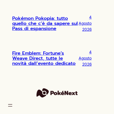
Pokémon Pokopia: tutto
4
quello che c’è da sapere sul
Agosto
Pass di espansione
2026
Fire Emblem: Fortune’s
4
Weave Direct, tutte le
Agosto
novità dall’evento dedicato
2026