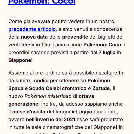
Pokémon: Coco!
Come già avevate potuto vedere in un nostro
precedente articolo
, siamo venuti a conoscenza
della
nuova data
delle
prevendite
dei biglietti del
ventriteesimo film d’animazione
Pokémon: Coco
. I
preordini saranno previsti a partire dal
7 luglio
in
Giappone
!
Assieme al pre-ordine sarà possibile riscattare fin
da subito i
codici
per ottenere su
Pokémon
Spada e Scudo
Celebi cromatico
e
Zarude
, il
nuovo
Pokémon
misterioso
di
ottava
generazione
. Inoltre, da adesso sappiamo anche
il
mese d’uscita
del lungometraggio rimandato,
ovvero
nell’inverno del 2021
esso sarà proiettato
in tutte le sale cinematografiche del Giappone! In