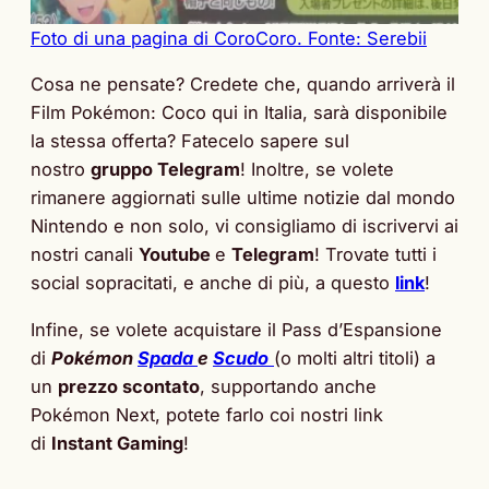
Foto di una pagina di CoroCoro. Fonte:
Serebii
Cosa ne pensate? Credete che, quando arriverà il
Film Pokémon: Coco qui in Italia, sarà disponibile
la stessa offerta? Fatecelo sapere sul
nostro
gruppo Telegram
! Inoltre, se volete
rimanere aggiornati sulle ultime notizie dal mondo
Nintendo e non solo, vi consigliamo di iscrivervi ai
nostri canali
Youtube
e
Telegram
! Trovate tutti i
social sopracitati, e anche di più, a questo
link
!
Infine, se volete acquistare il Pass d’Espansione
di
Pokémon
Spada
e
Scudo
(o molti altri titoli) a
un
prezzo scontato
, supportando anche
Pokémon Next, potete farlo coi nostri link
di
Instant Gaming
!