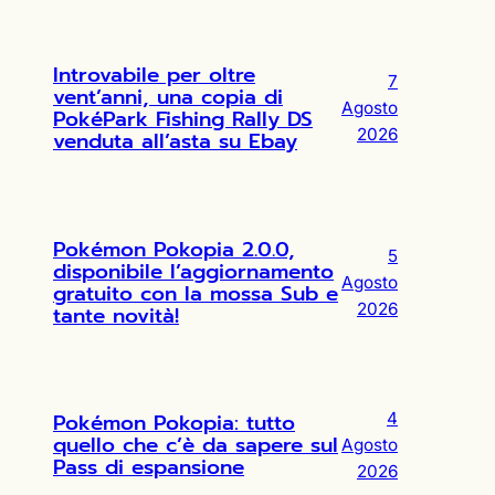
Introvabile per oltre
7
vent’anni, una copia di
Agosto
PokéPark Fishing Rally DS
2026
venduta all’asta su Ebay
Pokémon Pokopia 2.0.0,
5
disponibile l’aggiornamento
Agosto
gratuito con la mossa Sub e
2026
tante novità!
Pokémon Pokopia: tutto
4
quello che c’è da sapere sul
Agosto
Pass di espansione
2026