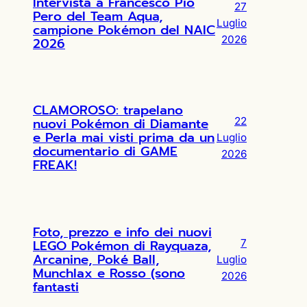
Intervista a Francesco Pio
27
Pero del Team Aqua,
Luglio
campione Pokémon del NAIC
2026
2026
CLAMOROSO: trapelano
nuovi Pokémon di Diamante
22
e Perla mai visti prima da un
Luglio
documentario di GAME
2026
FREAK!
Foto, prezzo e info dei nuovi
LEGO Pokémon di Rayquaza,
7
Arcanine, Poké Ball,
Luglio
Munchlax e Rosso (sono
2026
fantasti