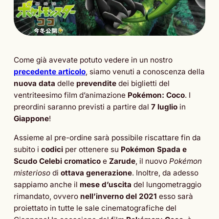
Come già avevate potuto vedere in un nostro
precedente articolo
, siamo venuti a conoscenza della
nuova data
delle
prevendite
dei biglietti del
ventriteesimo film d’animazione
Pokémon: Coco
. I
preordini saranno previsti a partire dal
7 luglio
in
Giappone
!
Assieme al pre-ordine sarà possibile riscattare fin da
subito i
codici
per ottenere su
Pokémon Spada e
Scudo
Celebi cromatico
e
Zarude
, il nuovo
Pokémon
misterioso
di
ottava
generazione
. Inoltre, da adesso
sappiamo anche il
mese d’uscita
del lungometraggio
rimandato, ovvero
nell’inverno del 2021
esso sarà
proiettato in tutte le sale cinematografiche del