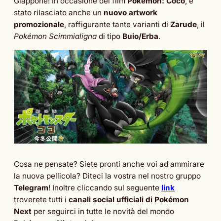
Giappone! In occasione del film
Pokémon: Coco
, è
stato rilasciato anche un
nuovo artwork
promozionale
, raffigurante tante varianti di
Zarude
, il
Pokémon
Scimmialigna
di tipo
Buio/Erba
.
Cosa ne pensate? Siete pronti anche voi ad ammirare
la nuova pellicola? Diteci la vostra nel nostro gruppo
Telegram
! Inoltre cliccando sul seguente
link
troverete tutti i
canali social ufficiali di Pokémon
Next
per seguirci in tutte le novità del mondo