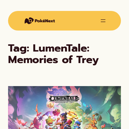
Vai
al
contenuto
Tag:
LumenTale:
Memories of Trey