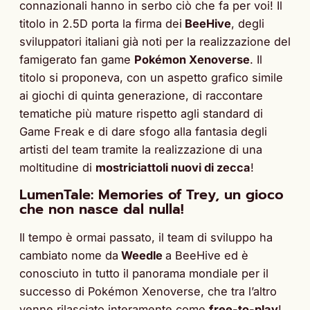
connazionali hanno in serbo ciò che fa per voi! Il
titolo in 2.5D porta la firma dei
BeeHive
, degli
sviluppatori italiani già noti per la realizzazione del
famigerato fan game
Pokémon Xenoverse
. Il
titolo si proponeva, con un aspetto grafico simile
ai giochi di quinta generazione, di raccontare
tematiche più mature rispetto agli standard di
Game Freak e di dare sfogo alla fantasia degli
artisti del team tramite la realizzazione di una
moltitudine di
mostriciattoli nuovi di zecca
!
LumenTale: Memories of Trey, un gioco
che non nasce dal nulla!
Il tempo è ormai passato, il team di sviluppo ha
cambiato nome da
Weedle
a BeeHive ed è
conosciuto in tutto il panorama mondiale per il
successo di Pokémon Xenoverse, che tra l’altro
venne rilasciato interamente come
free-to-play
!