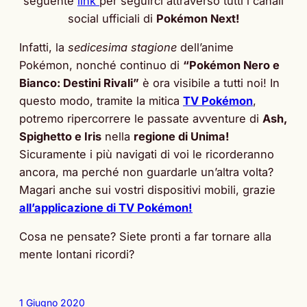
seguente
link
per seguirci attraverso tutti i canali
social ufficiali di
Pokémon Next!
Infatti, la
sedicesima stagione
dell’anime
Pokémon, nonché continuo di
“Pokémon Nero e
Bianco: Destini Rivali”
è ora visibile a tutti noi! In
questo modo, tramite la mitica
TV Pokémon
,
potremo ripercorrere le passate avventure di
Ash,
Spighetto e Iris
nella
regione di Unima!
Sicuramente i più navigati di voi le ricorderanno
ancora, ma perché non guardarle un’altra volta?
Magari anche sui vostri dispositivi mobili, grazie
all’applicazione di TV Pokémon!
Cosa ne pensate? Siete pronti a far tornare alla
mente lontani ricordi?
1 Giugno 2020