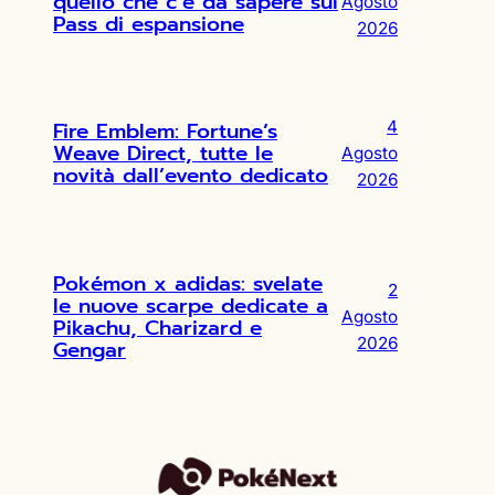
quello che c’è da sapere sul
Agosto
Pass di espansione
2026
Fire Emblem: Fortune’s
4
Weave Direct, tutte le
Agosto
novità dall’evento dedicato
2026
Pokémon x adidas: svelate
2
le nuove scarpe dedicate a
Agosto
Pikachu, Charizard e
2026
Gengar