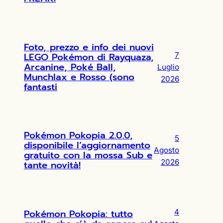
Foto, prezzo e info dei nuovi
LEGO Pokémon di Rayquaza,
7
Arcanine, Poké Ball,
Luglio
Munchlax e Rosso (sono
2026
fantasti
Pokémon Pokopia 2.0.0,
5
disponibile l’aggiornamento
Agosto
gratuito con la mossa Sub e
2026
tante novità!
Pokémon Pokopia: tutto
4