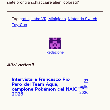
siete pronti a schiacciare alieni colorati?
Tag
gratis
Labo VR
Minigioco
Nintendo Switch
Toy-Con
Redazione
Altri articoli
Intervista a Francesco Pio
27
Pero del Team Aqua,
Luglio
campione Pokémon del NAIC
2026
2026