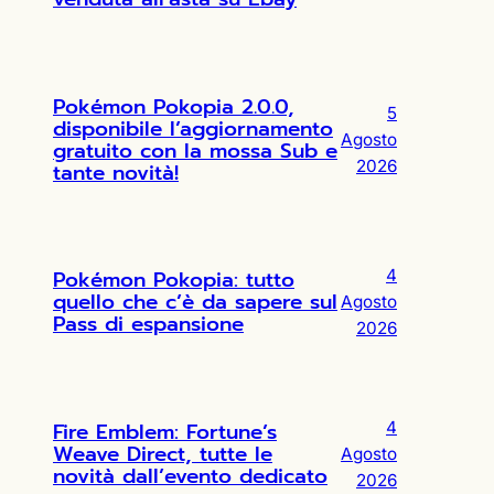
Pokémon Pokopia 2.0.0,
5
disponibile l’aggiornamento
Agosto
gratuito con la mossa Sub e
2026
tante novità!
Pokémon Pokopia: tutto
4
quello che c’è da sapere sul
Agosto
Pass di espansione
2026
Fire Emblem: Fortune’s
4
Weave Direct, tutte le
Agosto
novità dall’evento dedicato
2026