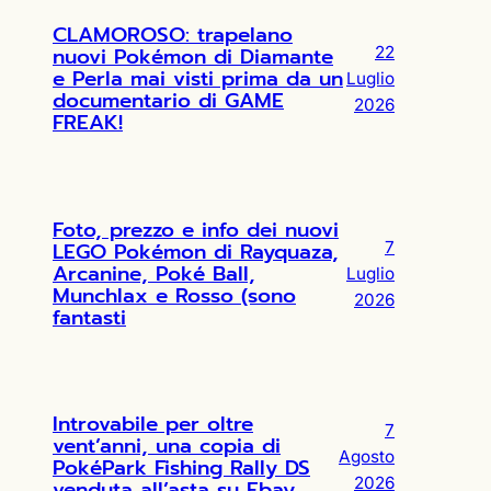
CLAMOROSO: trapelano
nuovi Pokémon di Diamante
22
e Perla mai visti prima da un
Luglio
documentario di GAME
2026
FREAK!
Foto, prezzo e info dei nuovi
LEGO Pokémon di Rayquaza,
7
Arcanine, Poké Ball,
Luglio
Munchlax e Rosso (sono
2026
fantasti
Introvabile per oltre
7
vent’anni, una copia di
Agosto
PokéPark Fishing Rally DS
2026
venduta all’asta su Ebay