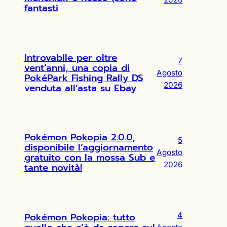
fantasti
Introvabile per oltre
7
vent’anni, una copia di
Agosto
PokéPark Fishing Rally DS
2026
venduta all’asta su Ebay
Pokémon Pokopia 2.0.0,
5
disponibile l’aggiornamento
Agosto
gratuito con la mossa Sub e
2026
tante novità!
Pokémon Pokopia: tutto
4