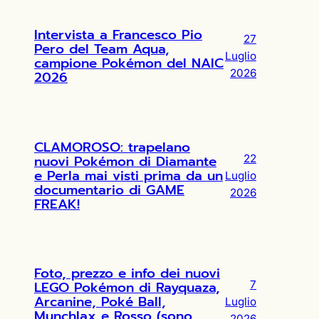
Intervista a Francesco Pio
27
Pero del Team Aqua,
Luglio
campione Pokémon del NAIC
2026
2026
CLAMOROSO: trapelano
nuovi Pokémon di Diamante
22
e Perla mai visti prima da un
Luglio
documentario di GAME
2026
FREAK!
Foto, prezzo e info dei nuovi
LEGO Pokémon di Rayquaza,
7
Arcanine, Poké Ball,
Luglio
Munchlax e Rosso (sono
2026