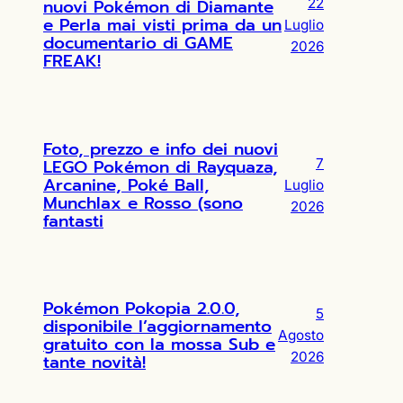
nuovi Pokémon di Diamante
22
e Perla mai visti prima da un
Luglio
documentario di GAME
2026
FREAK!
Foto, prezzo e info dei nuovi
LEGO Pokémon di Rayquaza,
7
Arcanine, Poké Ball,
Luglio
Munchlax e Rosso (sono
2026
fantasti
Pokémon Pokopia 2.0.0,
5
disponibile l’aggiornamento
Agosto
gratuito con la mossa Sub e
2026
tante novità!