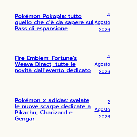
Pokémon Pokopia: tutto
4
quello che c’è da sapere sul
Agosto
Pass di espansione
2026
Fire Emblem: Fortune’s
4
Weave Direct, tutte le
Agosto
novità dall’evento dedicato
2026
Pokémon x adidas: svelate
2
le nuove scarpe dedicate a
Agosto
Pikachu, Charizard e
2026
Gengar