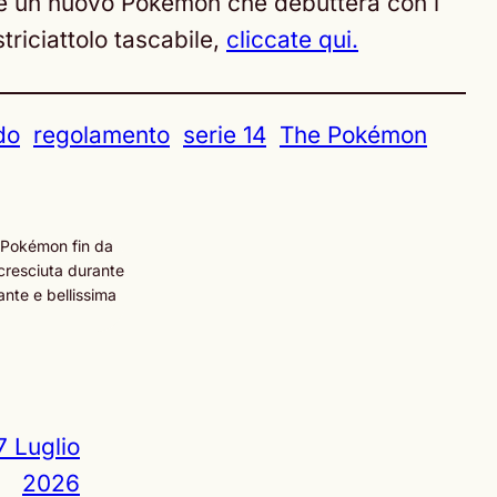
nte un nuovo Pokémon che debutterà con i
riciattolo tascabile,
cliccate qui.
do
regolamento
serie 14
The Pokémon
 Pokémon fin da
cresciuta durante
ante e bellissima
7 Luglio
2026