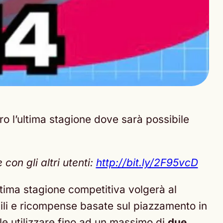
ro l’ultima stagione dove sarà possibile
on gli altri utenti:
http://bit.ly/2F95vcD
ltima stagione competitiva volgerà al
sili e ricompense basate sul piazzamento in
ile utilizzare fino ad un massimo di
due