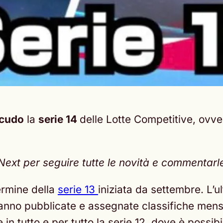
Scudo
la
serie 14
delle Lotte Competitive, ovve
t per seguire tutte le novità e commentarle c
termine della
serie 13
iniziata da settembre. L’u
aranno pubblicate e assegnate classifiche men
 in tutto e per tutto la serie 12, dove è possib