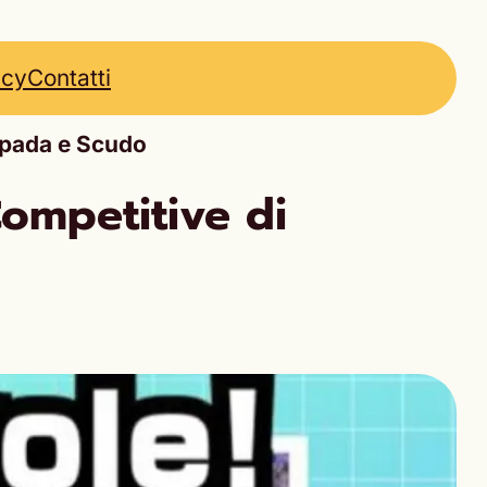
icy
Contatti
 Spada e Scudo
Competitive di