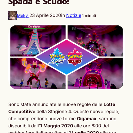
Spada e Scudo!
23 Aprile 2020
in
Notizie
Meky_
4 minuti
Sono state annunciate le nuove regole delle
Lotte
Competitive
della Stagione 4. Queste nuove regole,
che comprendono nuove forme
Gigamax
, saranno
disponibili dall’
1 Maggio 2020
alle ore 6:00 del
mattino (ora italiana) fino al
1 Luglio 2020
alle ore