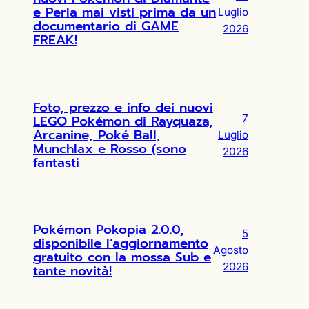
e Perla mai visti prima da un
Luglio
documentario di GAME
2026
FREAK!
Foto, prezzo e info dei nuovi
LEGO Pokémon di Rayquaza,
7
Arcanine, Poké Ball,
Luglio
Munchlax e Rosso (sono
2026
fantasti
Pokémon Pokopia 2.0.0,
5
disponibile l’aggiornamento
Agosto
gratuito con la mossa Sub e
2026
tante novità!