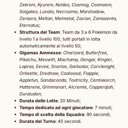
Zekrom, Kyurem, Keldeo, Cosmog, Cosmoem,
Solgaleo, Lunala, Necrozma, Marshadow,
Zeraora, Meltan, Melmetal, Zacian, Zamazenta,
Eternatus
;
Struttura del Team
: Team da 3 a 6 Pokémon da
livello 1 a livello 100, tutti portati in lotta
automaticamente al livello 50;
Gigamax Ammesse
:
Charizard, Butterfree,
Pikachu, Meowth, Machamp, Gengar, Kingler,
Lapras, Eevee, Snorlax, Garbodor, Corviknight,
Orbeetle, Drednaw, Coalossal, Flapple,
Appletun, Sandaconda, Toxtricity, Centiskorch,
Hatterene, Grimmsnarl, Alcremie, Copperajah,
Duraludon
;
Durata delle Lotte
: 20 Minuti;
Tempo dedicato ad ogni giocatore
: 7 minuti;
Tempo di scelta della Squadra
: 90 secondi;
Durata del Turno
: 45 secondi.