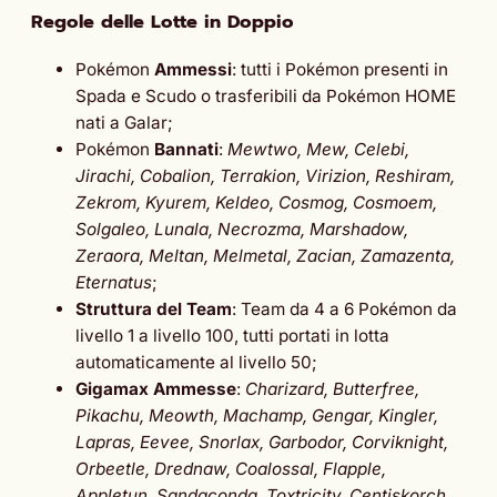
Regole delle Lotte in Doppio
Pokémon
Ammessi
: tutti i Pokémon presenti in
Spada e Scudo o trasferibili da Pokémon HOME
nati a Galar;
Pokémon
Bannati
:
Mewtwo, Mew, Celebi,
Jirachi, Cobalion, Terrakion, Virizion, Reshiram,
Zekrom, Kyurem, Keldeo, Cosmog, Cosmoem,
Solgaleo, Lunala, Necrozma, Marshadow,
Zeraora, Meltan, Melmetal, Zacian, Zamazenta,
Eternatus
;
Struttura del Team
: Team da 4 a 6 Pokémon da
livello 1 a livello 100, tutti portati in lotta
automaticamente al livello 50;
Gigamax Ammesse
:
Charizard, Butterfree,
Pikachu, Meowth, Machamp, Gengar, Kingler,
Lapras, Eevee, Snorlax, Garbodor, Corviknight,
Orbeetle, Drednaw, Coalossal, Flapple,
Appletun, Sandaconda, Toxtricity, Centiskorch,