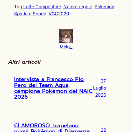
Tag
Lotte Competitive
Nuove regole
Pokémon
Spada e Scudo
VGC2020
Meky_
Altri articoli
Intervista a Francesco Pio
27
Pero del Team Aqua,
Luglio
campione Pokémon del NAIC
2026
2026
CLAMOROSO: trapelano
nuovi Pokémon di Diamante
22