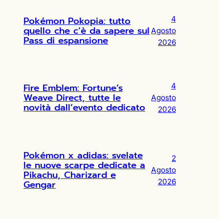
Pokémon Pokopia: tutto
4
quello che c’è da sapere sul
Agosto
Pass di espansione
2026
Fire Emblem: Fortune’s
4
Weave Direct, tutte le
Agosto
novità dall’evento dedicato
2026
Pokémon x adidas: svelate
2
le nuove scarpe dedicate a
Agosto
Pikachu, Charizard e
2026
Gengar